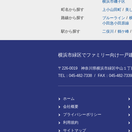
横浜市磯子区
町名から探す
上小山田町
/
美
路線から探す
ブルーライン
/
小田急小田原線
駅から探す
二俣川
/
鶴ケ峰
/
横浜市緑区でファミリー向け一戸建てを
〒226-0019 神奈川県横浜市緑区中山１丁目8
TEL：045-482-7338 / FAX：045-482-7339
ホーム
会社概要
プライバシーポリシー
利用規約
サイトマップ