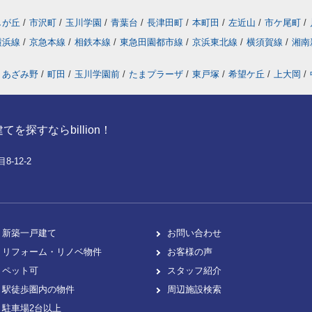
しが丘
/
市沢町
/
玉川学園
/
青葉台
/
長津田町
/
本町田
/
左近山
/
市ケ尾町
/
横浜線
/
京急本線
/
相鉄本線
/
東急田園都市線
/
京浜東北線
/
横須賀線
/
湘南
あざみ野
/
町田
/
玉川学園前
/
たまプラーザ
/
東戸塚
/
希望ケ丘
/
上大岡
/
探すならbillion！
-12-2
新築一戸建て
お問い合わせ
リフォーム・リノベ物件
お客様の声
ペット可
スタッフ紹介
駅徒歩圏内の物件
周辺施設検索
駐車場2台以上