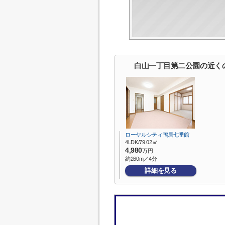
白山一丁目第二公園の近く
ローヤルシティ鴨居七番館
4LDK/79.02㎡
4,980
万円
約260m／4分
詳細を見る