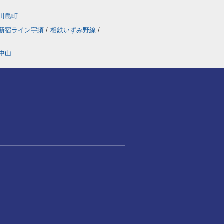
川島町
新宿ライン宇須
/
相鉄いずみ野線
/
中山