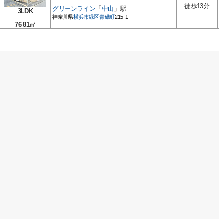
徒歩13分
グリーンライン
「
中山
」駅
3LDK
神奈川県
横浜市緑区
青砥町
215-1
76.81㎡