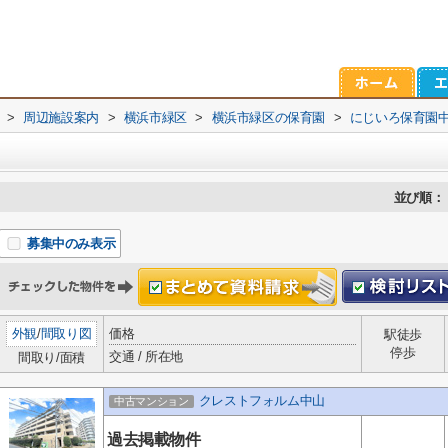
>
周辺施設案内
>
横浜市緑区
>
横浜市緑区の保育園
>
にじいろ保育園
並び順：
募集中のみ表示
外観
/
間取り図
価格
駅徒歩
停歩
交通 / 所在地
間取り/面積
クレストフォルム中山
中古マンション
過去掲載物件