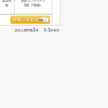
築26年
鉄筋コンクリート
南
2階/（7階建）
1
1-1
該当公開件数
件
件表示