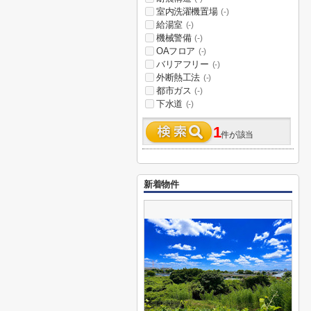
室内洗濯機置場
(-)
給湯室
(-)
機械警備
(-)
OAフロア
(-)
バリアフリー
(-)
外断熱工法
(-)
都市ガス
(-)
下水道
(-)
1
件が該当
新着物件