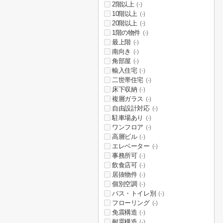
2階以上
(-)
10階以上
(-)
20階以上
(-)
1階の物件
(-)
最上階
(-)
南向き
(-)
角部屋
(-)
輸入住宅
(-)
二世帯住宅
(-)
床下収納
(-)
複層ガラス
(-)
自由設計対応
(-)
駐車場あり
(-)
ワンフロア
(-)
高層ビル
(-)
エレベーター
(-)
事務所可
(-)
飲食店可
(-)
居抜物件
(-)
個別空調
(-)
バス・トイレ別
(-)
フローリング
(-)
免震構造
(-)
耐震構造
(-)