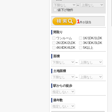
～
値下げ物件
1
件が該当
間取り
ワンルーム
1K/1DK/1LDK
2K/2DK/2LDK
3K/3DK/3LDK
4K/4DK/4LDK
5K以上
面積
～
土地面積
～
駅からの徒歩
築年数