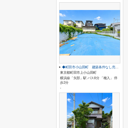
◆町田市小山田町 建築条件なし売地◆
東京都町田市上小山田町
横浜線「矢部」駅 バス8分 「種入」 停
歩2分
-