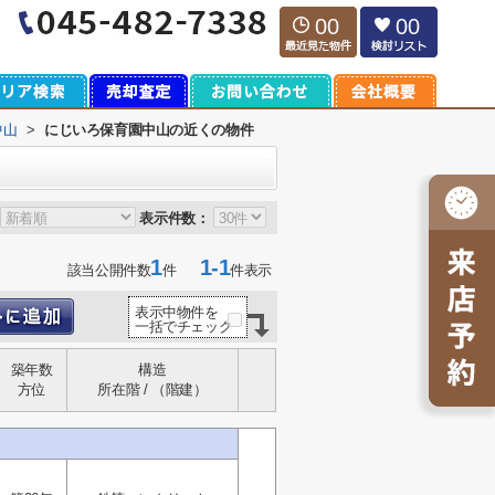
00
00
中山
>
にじいろ保育園中山の近くの物件
表示件数：
1
1-1
該当公開件数
件
件表示
表示中物件を
一括でチェック
築年数
構造
方位
所在階 / （階建）