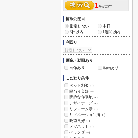
1
件が該当
情報公開日
指定しない
本日
3日以内
1週間以内
利回り
画像・動画あり
画像あり
動画あり
こだわり条件
ペット相談
(-)
陽当り良好
(-)
閑静な住宅地
(-)
デザイナーズ
(-)
リフォーム済
(-)
リノベーション済
(-)
眺望良好
(-)
メゾネット
(-)
ベランダ
(-)