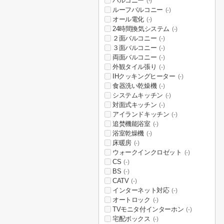
バルコニー
(-)
ルーフバルコニー
(-)
オール電化
(-)
24時間換気システム
(-)
２面バルコニー
(-)
３面バルコニー
(-)
両面バルコニー
(-)
外観タイル張り
(-)
IHクッキングヒーター
(-)
食器洗い乾燥機
(-)
システムキッチン
(-)
対面式キッチン
(-)
アイランドキッチン
(-)
追焚機能浴室
(-)
浴室乾燥機
(-)
床暖房
(-)
ウォークインクロゼット
(-)
CS
(-)
BS
(-)
CATV
(-)
インターネット対応
(-)
オートロック
(-)
TVモニタ付インターホン
(-)
宅配ボックス
(-)