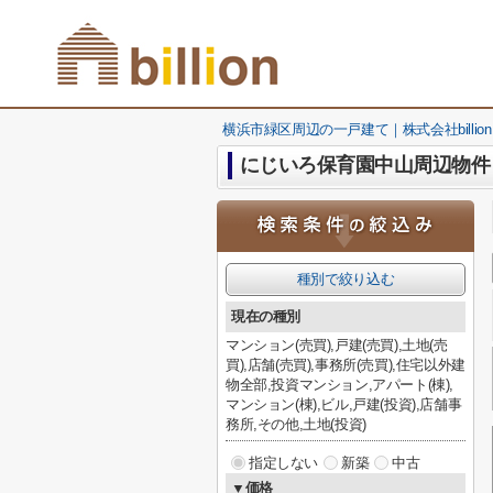
横浜市緑区周辺の一戸建て｜株式会社billion
にじいろ保育園中山周辺物件
種別で絞り込む
現在の種別
マンション(売買),戸建(売買),土地(売
買),店舗(売買),事務所(売買),住宅以外建
物全部,投資マンション,アパート(棟),
マンション(棟),ビル,戸建(投資),店舗事
務所,その他,土地(投資)
指定しない
新築
中古
▼価格