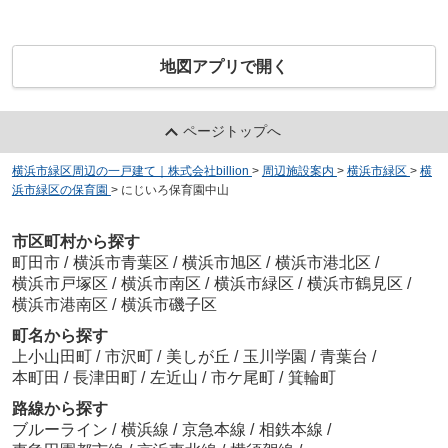
地図アプリで開く
ページトップへ
横浜市緑区周辺の一戸建て｜株式会社billion
>
周辺施設案内
>
横浜市緑区
>
横
浜市緑区の保育園
>
にじいろ保育園中山
市区町村から探す
町田市
/
横浜市青葉区
/
横浜市旭区
/
横浜市港北区
/
横浜市戸塚区
/
横浜市南区
/
横浜市緑区
/
横浜市鶴見区
/
横浜市港南区
/
横浜市磯子区
町名から探す
上小山田町
/
市沢町
/
美しが丘
/
玉川学園
/
青葉台
/
本町田
/
長津田町
/
左近山
/
市ケ尾町
/
箕輪町
路線から探す
ブルーライン
/
横浜線
/
京急本線
/
相鉄本線
/