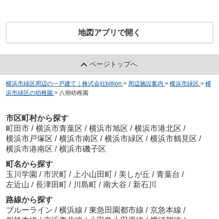
地図アプリで開く
ページトップへ
横浜市緑区周辺の一戸建て｜株式会社billion
>
周辺施設案内
>
横浜市緑区
>
横
浜市緑区の幼稚園
>
八朔幼稚園
市区町村から探す
町田市
/
横浜市青葉区
/
横浜市旭区
/
横浜市港北区
/
横浜市戸塚区
/
横浜市南区
/
横浜市緑区
/
横浜市鶴見区
/
横浜市港南区
/
横浜市磯子区
町名から探す
玉川学園
/
市沢町
/
上小山田町
/
美しが丘
/
青葉台
/
左近山
/
長津田町
/
川島町
/
南大谷
/
新石川
路線から探す
ブルーライン
/
横浜線
/
東急田園都市線
/
京急本線
/