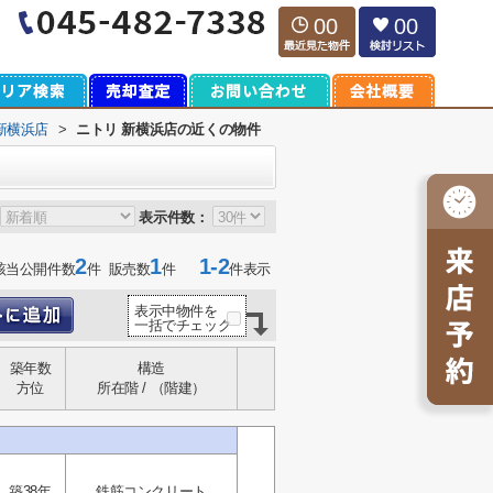
00
00
新横浜店
>
ニトリ 新横浜店の近くの物件
表示件数：
2
1
1-2
該当公開件数
件 販売数
件
件表示
表示中物件を
一括でチェック
築年数
構造
方位
所在階 / （階建）
築38年
鉄筋コンクリート