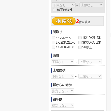
～
値下げ物件
2
件が該当
間取り
ワンルーム
1K/1DK/1LDK
2K/2DK/2LDK
3K/3DK/3LDK
4K/4DK/4LDK
5K以上
面積
～
土地面積
～
駅からの徒歩
築年数