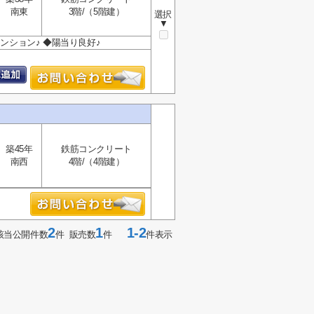
南東
3階/（5階建）
選択
▼
ンション♪ ◆陽当り良好♪
築45年
鉄筋コンクリート
南西
4階/（4階建）
2
1
1-2
該当公開件数
件 販売数
件
件表示