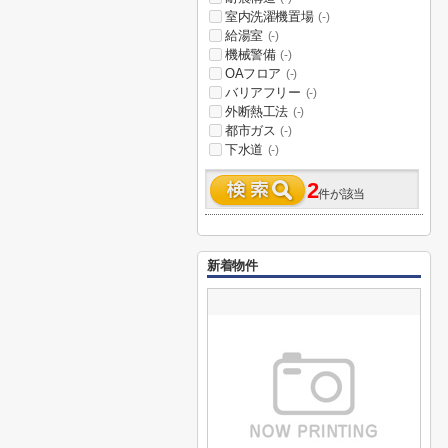
室内洗濯機置場
(-)
給湯室
(-)
機械警備
(-)
OAフロア
(-)
バリアフリー
(-)
外断熱工法
(-)
都市ガス
(-)
下水道
(-)
2
件が該当
新着物件