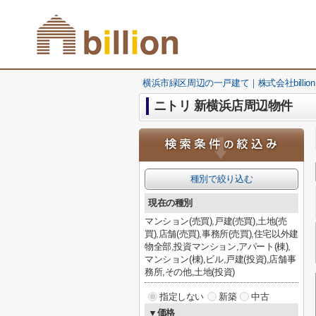
横浜市緑区周辺の一戸建て｜株式会社billion
ニトリ 新横浜店周辺物件
種別で絞り込む
現在の種別
マンション(売買),戸建(売買),土地(売
買),店舗(売買),事務所(売買),住宅以外建
物全部,投資マンション,アパート(棟),
マンション(棟),ビル,戸建(投資),店舗事
務所,その他,土地(投資)
指定しない
新築
中古
▼価格