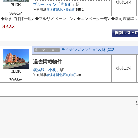
徒歩14分
ブルーライン
「
片倉町
」駅
3LDK
神奈川県
横浜市港北区
鳥山町
355-1
56.61㎡
◆駅までほぼ平坦♪ ◆フルリノベーション♪ ◆エレベーター有♪ ◆新耐震基準マ
ライオンズマンション小机第2
中古マンション
過去掲載物件
徒歩13分
横浜線
「
小机
」駅
3LDK
神奈川県
横浜市港北区
鳥山町
648
70.68㎡