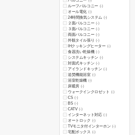
バルコニー
(-)
ルーフバルコニー
(-)
オール電化
(-)
24時間換気システム
(-)
２面バルコニー
(-)
３面バルコニー
(-)
両面バルコニー
(-)
外観タイル張り
(-)
IHクッキングヒーター
(-)
食器洗い乾燥機
(-)
システムキッチン
(-)
対面式キッチン
(-)
アイランドキッチン
(-)
追焚機能浴室
(-)
浴室乾燥機
(-)
床暖房
(-)
ウォークインクロゼット
(-)
CS
(-)
BS
(-)
CATV
(-)
インターネット対応
(-)
オートロック
(-)
TVモニタ付インターホン
(-)
宅配ボックス
(-)