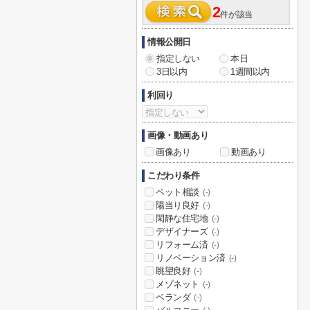
2
件が該当
情報公開日
指定しない
本日
3日以内
1週間以内
利回り
画像・動画あり
画像あり
動画あり
こだわり条件
ペット相談
(-)
陽当り良好
(-)
閑静な住宅地
(-)
デザイナーズ
(-)
リフォーム済
(-)
リノベーション済
(-)
眺望良好
(-)
メゾネット
(-)
ベランダ
(-)