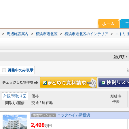
>
周辺施設案内
>
横浜市港北区
>
横浜市港北区のインテリア
>
ニトリ 
並び順：
募集中のみ表示
外観
/
間取り図
価格
駅徒歩
停歩
交通 / 所在地
間取り/面積
ニックハイム新横浜
中古マンション
2,498
万円