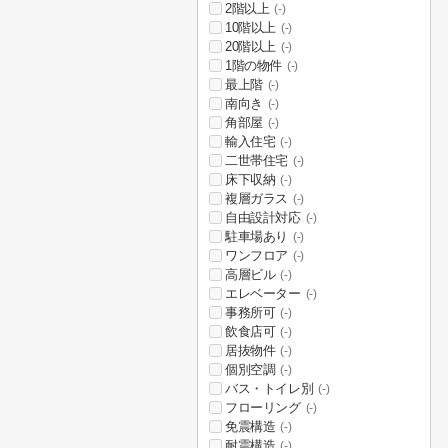
2階以上
(-)
10階以上
(-)
20階以上
(-)
1階の物件
(-)
最上階
(-)
南向き
(-)
角部屋
(-)
輸入住宅
(-)
二世帯住宅
(-)
床下収納
(-)
複層ガラス
(-)
自由設計対応
(-)
駐車場あり
(-)
ワンフロア
(-)
高層ビル
(-)
エレベーター
(-)
事務所可
(-)
飲食店可
(-)
居抜物件
(-)
個別空調
(-)
バス・トイレ別
(-)
フローリング
(-)
免震構造
(-)
耐震構造
(-)