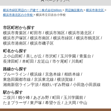
ページトップへ
横浜市緑区周辺の一戸建て｜株式会社billion
>
周辺施設案内
>
横浜市港北区
>
横浜市港北区の小学校
>
横浜市立日吉台小学校
市区町村から探す
横浜市青葉区
/
町田市
/
横浜市旭区
/
横浜市港北区
/
横浜市戸塚区
/
横浜市南区
/
横浜市緑区
/
横浜市鶴見区
/
横浜市港南区
/
横浜市磯子区
町名から探す
上小山田町
/
美しが丘
/
市沢町
/
玉川学園
/
青葉台
/
長津田町
/
本町田
/
左近山
/
市ケ尾町
/
川島町
路線から探す
ブルーライン
/
横浜線
/
京急本線
/
相鉄本線
/
東急田園都市線
/
京浜東北線
/
横須賀線
/
湘南新宿ライン宇須
/
相鉄いずみ野線
/
小田急小田原線
駅から探す
二俣川
/
鶴ケ峰
/
あざみ野
/
町田
/
玉川学園前
/
たまプラーザ
/
東戸塚
/
希望ケ丘
/
上大岡
/
中山