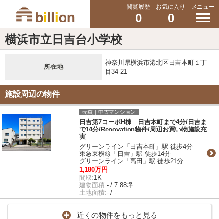
閲覧履歴
お気に入り
メニュー
0
0
横浜市立日吉台小学校
神奈川県横浜市港北区日吉本町１丁
所在地
目34-21
施設周辺の物件
売買｜中古マンション
日吉第7コーポH棟 日吉本町まで4分/日吉ま
で14分/Renovation物件/周辺お買い物施設充
実
グリーンライン「日吉本町」駅 徒歩4分
東急東横線「日吉」駅 徒歩14分
グリーンライン「高田」駅 徒歩21分
1,180万円
間取:
1K
建物面積:
- / 7.88坪
土地面積:
- / -
近くの物件をもっと見る