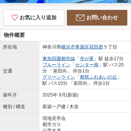
お気に入り追加
お問い合わせ
物件概要
所在地
神奈川県
横浜市青葉区
荏田西
５丁目
東急田園都市線
「
市が尾
」駅 徒歩17分
ブルーライン
「
センター南
」駅 バス20
交通
分 「泉田向」 停歩1分
グリーンライン
「
都筑ふれあいの丘
」
駅 バス10分 「泉田向」 停歩1分
築年月
2025年 9月(新築)
種別 / 構造
新築一戸建 / 木造
現地見学会
都市ガス
公営水道