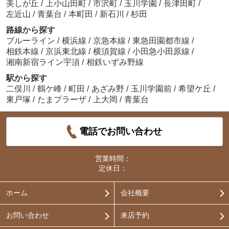
美しが丘
/
上小山田町
/
市沢町
/
玉川学園
/
長津田町
/
左近山
/
青葉台
/
本町田
/
新石川
/
杉田
路線から探す
ブルーライン
/
横浜線
/
京急本線
/
東急田園都市線
/
相鉄本線
/
京浜東北線
/
横須賀線
/
小田急小田原線
/
湘南新宿ライン宇須
/
相鉄いずみ野線
駅から探す
二俣川
/
鶴ケ峰
/
町田
/
あざみ野
/
玉川学園前
/
希望ケ丘
/
東戸塚
/
たまプラーザ
/
上大岡
/
青葉台
電話でお問い合わせ
営業時間：
定休日：
ホーム
会社概要
お問い合わせ
来店予約