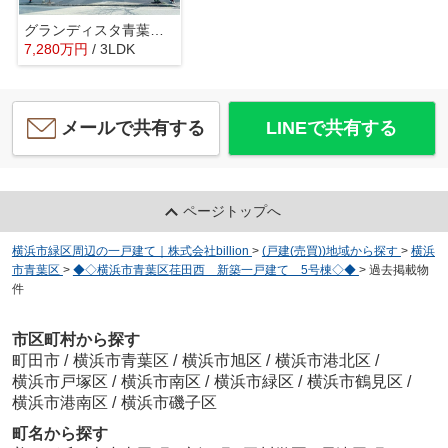
グランディスタ青葉台F棟
7,280
万
円
/ 3LDK
メールで共有する
LINEで共有する
ページトップへ
横浜市緑区周辺の一戸建て｜株式会社billion
>
(戸建(売買))地域から探す
>
横浜
市青葉区
>
◆◇横浜市青葉区荏田西 新築一戸建て 5号棟◇◆
>
過去掲載物
件
市区町村から探す
町田市
/
横浜市青葉区
/
横浜市旭区
/
横浜市港北区
/
横浜市戸塚区
/
横浜市南区
/
横浜市緑区
/
横浜市鶴見区
/
横浜市港南区
/
横浜市磯子区
町名から探す