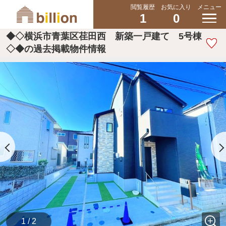
閲覧履歴
お気に入り
メニュー
1
0
◆◇横浜市青葉区荏田西 新築一戸建て 5号棟
◇◆の過去掲載物件情報
1 / 2