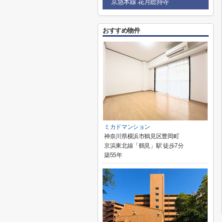
京急本線 花月総持寺
おすすめ物件
ミカドマンション
神奈川県横浜市鶴見区豊岡町
京浜東北線「鶴見」駅 徒歩7分
築55年