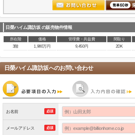
日榮ハイム諏訪坂
の販売物件情報
所在階
価格
管理費・共益費
間取り
3階
1,980万円
9,450円
2DK
日榮ハイム諏訪坂
へのお問い合わせ
お名前
必須
メールアドレス
必須