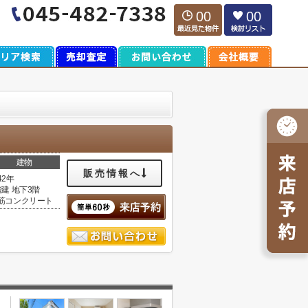
00
00
建物
販売情報へ
42年
階建 地下3階
筋コンクリート