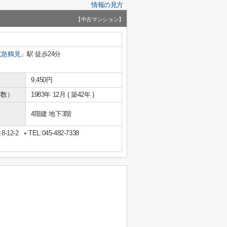
情報の見方
【中古マンション】
京急鶴見
」駅 徒歩24分
9,450円
年数）
1983年 12月 ( 築42年 )
4階建 地下3階
12-2
TEL:045-482-7338