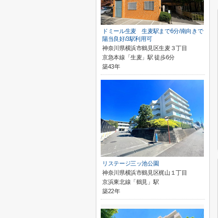
ドミール生麦 生麦駅まで6分/南向きで
陽当良好/3駅利用可
神奈川県横浜市鶴見区生麦３丁目
京急本線「生麦」駅 徒歩6分
築43年
リステージ三ッ池公園
神奈川県横浜市鶴見区梶山１丁目
京浜東北線「鶴見」駅
築22年