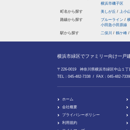
横浜市磯子区
町名から探す
美しが丘
/
上小
路線から探す
ブルーライン
/
小田急小田原線
駅から探す
二俣川
/
鶴ケ峰
/
横浜市緑区でファミリー向け一戸建てを
〒226-0019 神奈川県横浜市緑区中山１丁目8
TEL：045-482-7338 / FAX：045-482-7339
ホーム
会社概要
プライバシーポリシー
利用規約