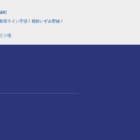
塚町
新宿ライン宇須
/
相鉄いずみ野線
/
三ツ境