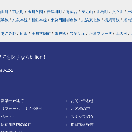
山田町
/
市沢町
/
玉川学園
/
長津田町
/
青葉台
/
左近山
/
川島町
/
六ツ川
/
戸
横浜線
/
京急本線
/
相鉄本線
/
東急田園都市線
/
京浜東北線
/
横須賀線
/
湘南
あざみ野
/
町田
/
玉川学園前
/
東戸塚
/
希望ケ丘
/
たまプラーザ
/
上大岡
/
探すならbillion！
-12-2
新築一戸建て
お問い合わせ
リフォーム・リノベ物件
お客様の声
ペット可
スタッフ紹介
駅徒歩圏内の物件
周辺施設検索