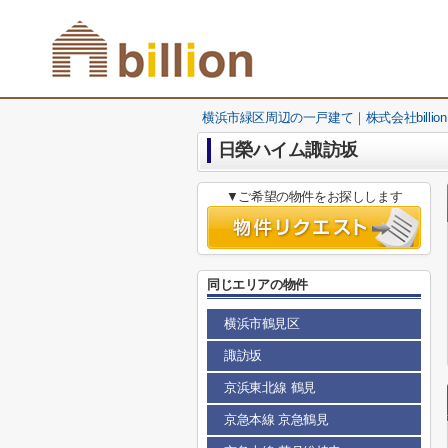
横浜市緑区周辺の一戸建て｜株式会社billion
日榮ハイム諏訪坂
▼ご希望の物件をお探しします
同じエリアの物件
横浜市鶴見区
諏訪坂
京浜東北線 鶴見
京急本線 京急鶴見