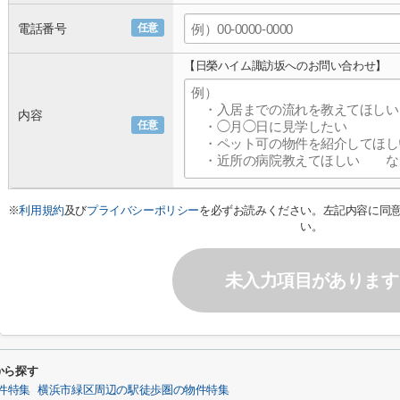
電話番号
任意
【日榮ハイム諏訪坂へのお問い合わせ】
内容
任意
※
利用規約
及び
プライバシーポリシー
を必ずお読みください。左記内容に同
い。
未入力項目があります
から探す
件特集
横浜市緑区周辺の駅徒歩圏の物件特集