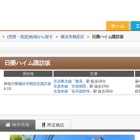
>
(売買・投資)地域から探す
>
横浜市鶴見区
>
日榮ハイム諏訪坂
日榮ハイム諏訪坂
所在地
交通
京浜東北線
「
鶴見
」駅 徒歩18分
築
神奈川県
横浜市鶴見区
諏訪坂
京急本線
「
京急鶴見
」駅 徒歩24分
4
6-19
京急本線
「
花月総持寺
」駅 徒歩29分
鉄
物件情報
周辺施設