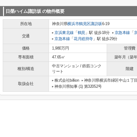
日榮ハイム諏訪坂
の物件概要
所在地
神奈川県
横浜市鶴見区
諏訪坂
6-19
京浜東北線
「
鶴見
」駅 徒歩18分
京急本線
「
交通
京急本線
「
花月総持寺
」駅 徒歩29分
価格
1,980万円
管理費
専有面積
47.65㎡
築年月（築
中古マンション / 鉄筋コンク
種別/構造
階建
リート
株式会社billion
神奈川県横浜市緑区中山１丁目8-
取扱会社
神奈川県知事 (1) 第32052号