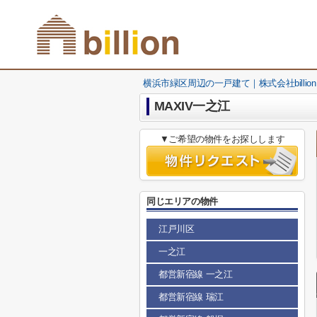
横浜市緑区周辺の一戸建て｜株式会社billion
MAXIV一之江
▼ご希望の物件をお探しします
同じエリアの物件
江戸川区
一之江
都営新宿線 一之江
都営新宿線 瑞江