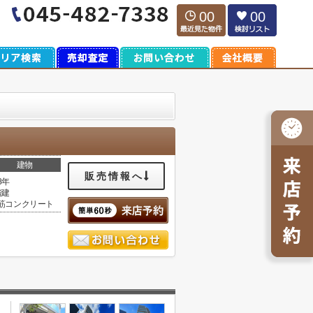
00
00
建物
販売情報へ
8年
階建
筋コンクリート