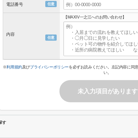
電話番号
任意
【MAXIV一之江へのお問い合わせ】
内容
任意
※
利用規約
及び
プライバシーポリシー
を必ずお読みください。左記内容に同
い。
未入力項目があります
探す