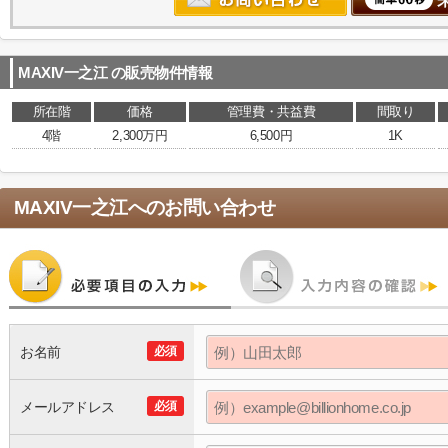
MAXIV一之江
の販売物件情報
所在階
価格
管理費・共益費
間取り
4階
2,300万円
6,500円
1K
MAXIV一之江
へのお問い合わせ
お名前
必須
メールアドレス
必須