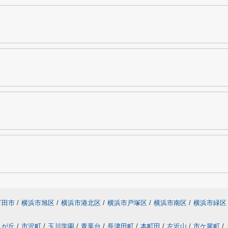
町田市
/
横浜市旭区
/
横浜市港北区
/
横浜市戸塚区
/
横浜市南区
/
横浜市緑区
しが丘
/
市沢町
/
玉川学園
/
青葉台
/
長津田町
/
本町田
/
左近山
/
市ケ尾町
/