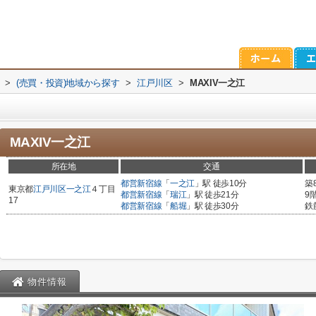
>
(売買・投資)地域から探す
>
江戸川区
>
MAXIV一之江
MAXIV一之江
所在地
交通
都営新宿線
「
一之江
」駅 徒歩10分
築
東京都
江戸川区
一之江
４丁目
都営新宿線
「
瑞江
」駅 徒歩21分
9
17
都営新宿線
「
船堀
」駅 徒歩30分
鉄
物件情報