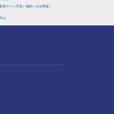
新宿ライン宇須
/
相鉄いずみ野線
/
中山