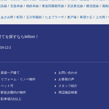
横浜線
/
京急本線
/
相鉄本線
/
東急田園都市線
/
京浜東北線
/
横須賀線
/
湘南
あざみ野
/
町田
/
玉川学園前
/
たまプラーザ
/
東戸塚
/
希望ケ丘
/
上大岡
/
探すならbillion！
-12-2
新築一戸建て
お問い合わせ
リフォーム・リノベ物件
お客様の声
ペット可
スタッフ紹介
駅徒歩圏内の物件
周辺施設検索
駐車場2台以上