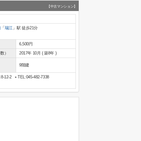
【中古マンション】
線
「
瑞江
」駅 徒歩21分
6,500円
年数）
2017年 10月 ( 築8年 )
9階建
12-2
TEL:045-482-7338