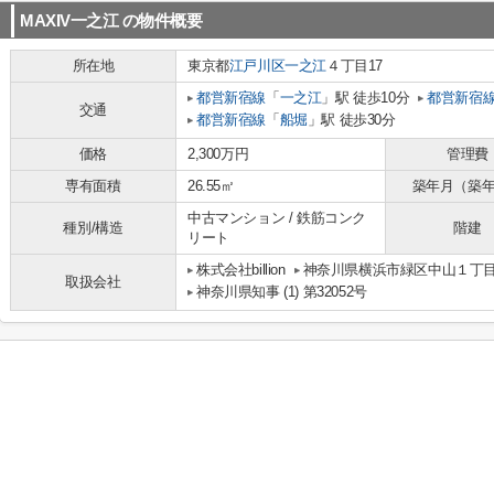
MAXIV一之江
の物件概要
所在地
東京都
江戸川区
一之江
４丁目17
都営新宿線
「
一之江
」駅 徒歩10分
都営新宿
交通
都営新宿線
「
船堀
」駅 徒歩30分
価格
2,300万円
管理費
専有面積
26.55㎡
築年月（築
中古マンション / 鉄筋コンク
種別/構造
階建
リート
株式会社billion
神奈川県横浜市緑区中山１丁目8-
取扱会社
神奈川県知事 (1) 第32052号