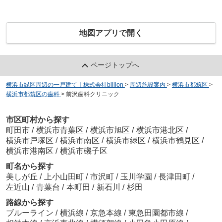
地図アプリで開く
ページトップへ
横浜市緑区周辺の一戸建て｜株式会社billion
>
周辺施設案内
>
横浜市都筑区
>
横浜市都筑区の歯科
>
前沢歯科クリニック
市区町村から探す
町田市
/
横浜市青葉区
/
横浜市旭区
/
横浜市港北区
/
横浜市戸塚区
/
横浜市南区
/
横浜市緑区
/
横浜市鶴見区
/
横浜市港南区
/
横浜市磯子区
町名から探す
美しが丘
/
上小山田町
/
市沢町
/
玉川学園
/
長津田町
/
左近山
/
青葉台
/
本町田
/
新石川
/
杉田
路線から探す
ブルーライン
/
横浜線
/
京急本線
/
東急田園都市線
/