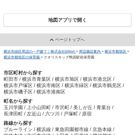
地図アプリで開く
ページトップへ
横浜市緑区周辺の一戸建て｜株式会社billion
>
周辺施設案内
>
横浜市都筑区
>
横浜市都筑区の保育園
>
クオリスキッズ鴨居駅前保育園
市区町村から探す
町田市
/
横浜市青葉区
/
横浜市旭区
/
横浜市港北区
/
横浜市戸塚区
/
横浜市南区
/
横浜市緑区
/
横浜市鶴見区
/
横浜市磯子区
/
横浜市港南区
町名から探す
玉川学園
/
上小山田町
/
市沢町
/
美しが丘
/
青葉台
/
長津田町
/
左近山
/
六ツ川
/
戸塚町
/
原宿
路線から探す
ブルーライン
/
横浜線
/
東急田園都市線
/
京急本線
/