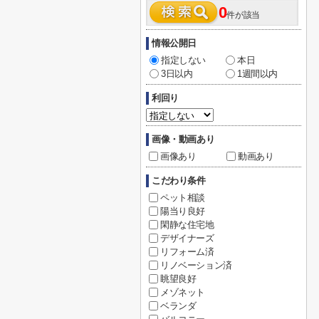
0
件が該当
情報公開日
指定しない
本日
3日以内
1週間以内
利回り
画像・動画あり
画像あり
動画あり
こだわり条件
ペット相談
陽当り良好
閑静な住宅地
デザイナーズ
リフォーム済
リノベーション済
眺望良好
メゾネット
ベランダ