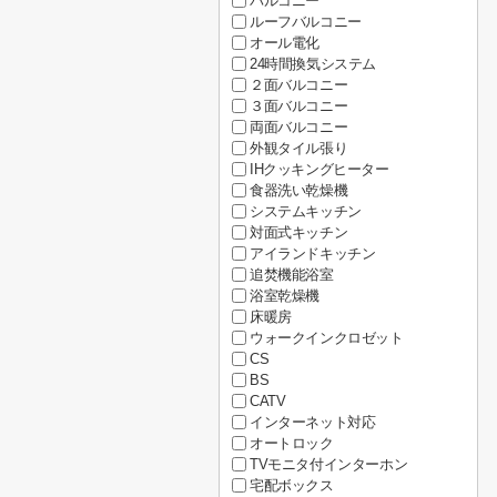
バルコニー
ルーフバルコニー
オール電化
24時間換気システム
２面バルコニー
３面バルコニー
両面バルコニー
外観タイル張り
IHクッキングヒーター
食器洗い乾燥機
システムキッチン
対面式キッチン
アイランドキッチン
追焚機能浴室
浴室乾燥機
床暖房
ウォークインクロゼット
CS
BS
CATV
インターネット対応
オートロック
TVモニタ付インターホン
宅配ボックス