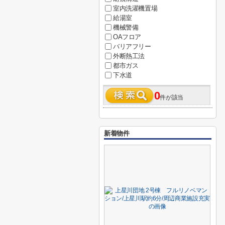
室内洗濯機置場
給湯室
機械警備
OAフロア
バリアフリー
外断熱工法
都市ガス
下水道
0
件が該当
新着物件