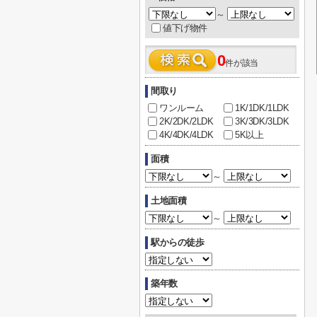
～
値下げ物件
0
件が該当
間取り
ワンルーム
1K/1DK/1LDK
2K/2DK/2LDK
3K/3DK/3LDK
4K/4DK/4LDK
5K以上
面積
～
土地面積
～
駅からの徒歩
築年数