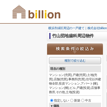
横浜市緑区周辺の一戸建て｜株式会社billion
竹山団地歯科周辺物件
種別で絞り込む
現在の種別
マンション(売買),戸建(売買),土地(売
買),店舗(売買),事務所(売買),住宅以外建
物全部,投資マンション,アパート(棟),
マンション(棟),ビル,戸建(投資),店舗事
務所,その他,土地(投資)
指定しない
新築
中古
▼価格