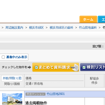
>
周辺施設案内
>
横浜市緑区
>
横浜市緑区の歯科
>
竹山団地歯科
>
並び順：
募集中のみ表示
外観
/
間取り図
価格
駅徒歩
停歩
交通 / 所在地
間取り/面積
竹山団地2601
中古マンション
過去掲載物件