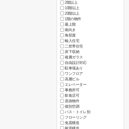
2階以上
10階以上
20階以上
1階の物件
最上階
南向き
角部屋
輸入住宅
二世帯住宅
床下収納
複層ガラス
自由設計対応
駐車場あり
ワンフロア
高層ビル
エレベーター
事務所可
飲食店可
居抜物件
個別空調
バス・トイレ別
フローリング
免震構造
耐震構造