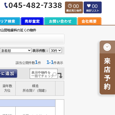
00
00
竹山団地歯科の近くの物件
表示件数：
1
1-1
該当公開件数
件
件表示
表示中物件を
一括でチェック
築年数
構造
方位
所在階 / （階建）