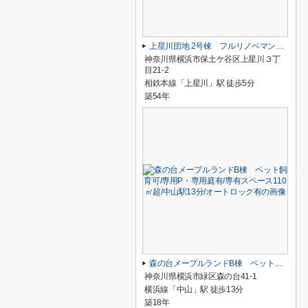
上星川団地 2号棟 フルリノベマンション/上星川駅約6分/周辺商業施設充実
神奈川県横浜市保土ケ谷区上星川３丁
目21-2
相鉄本線「上星川」駅 徒歩5分
築54年
森の台メープルランドB棟 ペット飼育可/専用P・専用庭有/専有スペース110㎡超/中山駅13分/オートロック有
神奈川県横浜市緑区森の台41-1
横浜線「中山」駅 徒歩13分
築18年