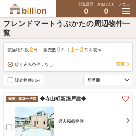
閲覧履歴
お気に入り
メニュー
0
0
フレンドマートうぶかたの周辺物件一
覧
2
0
1～2
該当物件数
件
販売数
件
件を表示
変更
絞り込み条件：
なし
販売物件のみ
◆寺山町新築戸建◆
売買 | 新築一戸建
過去掲載物件