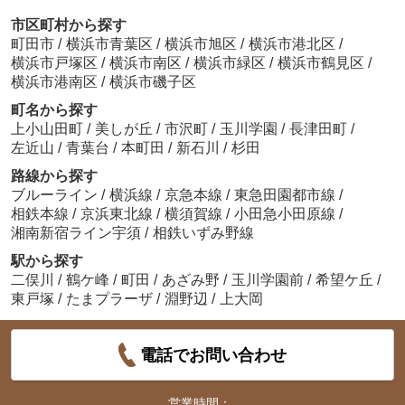
市区町村から探す
町田市
/
横浜市青葉区
/
横浜市旭区
/
横浜市港北区
/
横浜市戸塚区
/
横浜市南区
/
横浜市緑区
/
横浜市鶴見区
/
横浜市港南区
/
横浜市磯子区
町名から探す
上小山田町
/
美しが丘
/
市沢町
/
玉川学園
/
長津田町
/
左近山
/
青葉台
/
本町田
/
新石川
/
杉田
路線から探す
ブルーライン
/
横浜線
/
京急本線
/
東急田園都市線
/
相鉄本線
/
京浜東北線
/
横須賀線
/
小田急小田原線
/
湘南新宿ライン宇須
/
相鉄いずみ野線
駅から探す
二俣川
/
鶴ケ峰
/
町田
/
あざみ野
/
玉川学園前
/
希望ケ丘
/
東戸塚
/
たまプラーザ
/
淵野辺
/
上大岡
電話でお問い合わせ
営業時間：