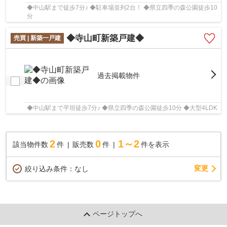
◆中山駅まで徒歩7分♪ ◆駐車場並列2台！ ◆県立四季の森公園徒歩10
分
◆寺山町新築戸建◆
売買 | 新築一戸建
過去掲載物件
◆中山駅まで平坦徒歩7分♪ ◆県立四季の森公園徒歩10分 ◆大型4LDK
2
0
1～2
該当物件数
件
販売数
件
件を表示
変更
絞り込み条件：
なし
ページトップへ