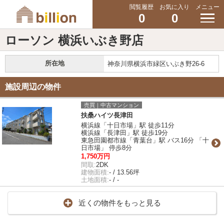
閲覧履歴
お気に入り
メニュー
0
0
ローソン 横浜いぶき野店
所在地
神奈川県横浜市緑区いぶき野26-6
施設周辺の物件
売買｜中古マンション
扶桑ハイツ長津田
横浜線「十日市場」駅 徒歩11分
横浜線「長津田」駅 徒歩19分
東急田園都市線「青葉台」駅 バス16分 「十
日市場」 停歩8分
1,750万円
間取:
2DK
建物面積:
- / 13.56坪
土地面積:
- / -
近くの物件をもっと見る