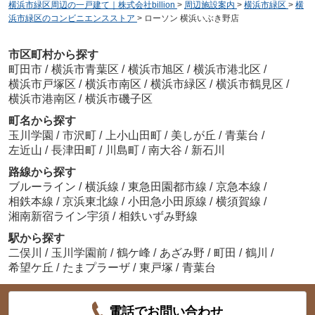
横浜市緑区周辺の一戸建て｜株式会社billion
>
周辺施設案内
>
横浜市緑区
>
横
浜市緑区のコンビニエンスストア
>
ローソン 横浜いぶき野店
市区町村から探す
町田市
/
横浜市青葉区
/
横浜市旭区
/
横浜市港北区
/
横浜市戸塚区
/
横浜市南区
/
横浜市緑区
/
横浜市鶴見区
/
横浜市港南区
/
横浜市磯子区
町名から探す
玉川学園
/
市沢町
/
上小山田町
/
美しが丘
/
青葉台
/
左近山
/
長津田町
/
川島町
/
南大谷
/
新石川
路線から探す
ブルーライン
/
横浜線
/
東急田園都市線
/
京急本線
/
相鉄本線
/
京浜東北線
/
小田急小田原線
/
横須賀線
/
湘南新宿ライン宇須
/
相鉄いずみ野線
駅から探す
二俣川
/
玉川学園前
/
鶴ケ峰
/
あざみ野
/
町田
/
鶴川
/
希望ケ丘
/
たまプラーザ
/
東戸塚
/
青葉台
電話でお問い合わせ