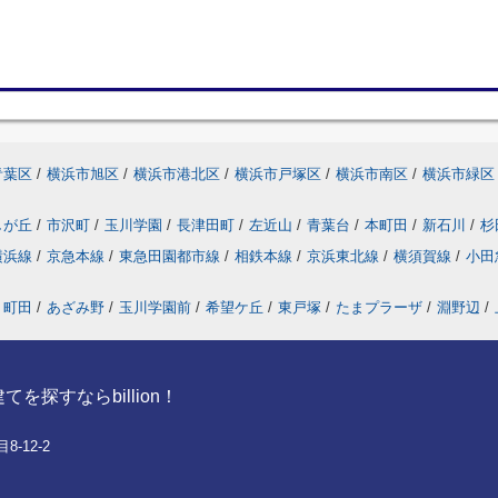
青葉区
/
横浜市旭区
/
横浜市港北区
/
横浜市戸塚区
/
横浜市南区
/
横浜市緑区
しが丘
/
市沢町
/
玉川学園
/
長津田町
/
左近山
/
青葉台
/
本町田
/
新石川
/
杉
横浜線
/
京急本線
/
東急田園都市線
/
相鉄本線
/
京浜東北線
/
横須賀線
/
小田
町田
/
あざみ野
/
玉川学園前
/
希望ケ丘
/
東戸塚
/
たまプラーザ
/
淵野辺
/
探すならbillion！
-12-2