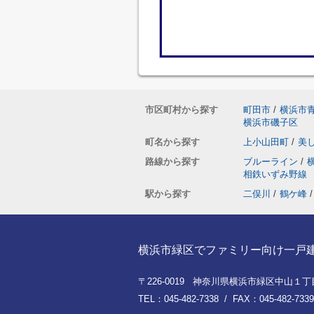
市区町村から探す
町田市
/
横浜市
横浜市磯子区
町名から探す
上小山田町
/
美
路線から探す
ブルーライン
/
相鉄いずみ野線
駅から探す
二俣川
/
鶴ケ峰
/
横浜市緑区でファミリー向け一戸建てを
〒226-0019 神奈川県横浜市緑区中山１丁目8
TEL：045-482-7338 / FAX：045-482-7339