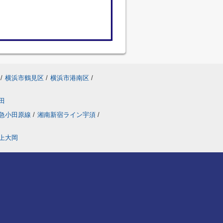
/
横浜市鶴見区
/
横浜市港南区
/
田
急小田原線
/
湘南新宿ライン宇須
/
上大岡