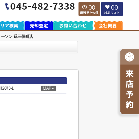
00
00
ローソン 緑三保町店
073-1
MAP
▼