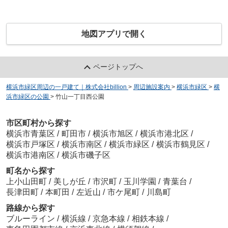
地図アプリで開く
ページトップへ
横浜市緑区周辺の一戸建て｜株式会社billion
>
周辺施設案内
>
横浜市緑区
>
横
浜市緑区の公園
>
竹山一丁目西公園
市区町村から探す
横浜市青葉区
/
町田市
/
横浜市旭区
/
横浜市港北区
/
横浜市戸塚区
/
横浜市南区
/
横浜市緑区
/
横浜市鶴見区
/
横浜市港南区
/
横浜市磯子区
町名から探す
上小山田町
/
美しが丘
/
市沢町
/
玉川学園
/
青葉台
/
長津田町
/
本町田
/
左近山
/
市ケ尾町
/
川島町
路線から探す
ブルーライン
/
横浜線
/
京急本線
/
相鉄本線
/