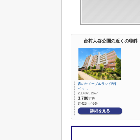
台村大谷公園の近くの物件
森の台メープルランドB棟
ペッ…
2LDK/75.26㎡
3,780
万円
約423m／6分
詳細を見る