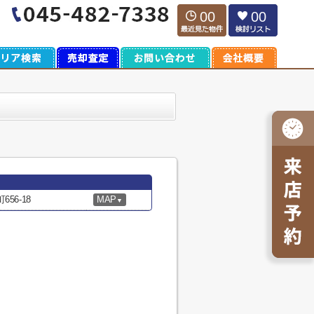
00
00
56-18
MAP
▼