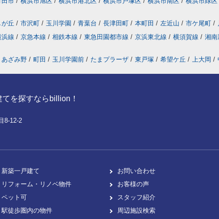
町田市
/
横浜市旭区
/
横浜市港北区
/
横浜市戸塚区
/
横浜市南区
/
横浜市緑区
しが丘
/
市沢町
/
玉川学園
/
青葉台
/
長津田町
/
本町田
/
左近山
/
市ケ尾町
/
横浜線
/
京急本線
/
相鉄本線
/
東急田園都市線
/
京浜東北線
/
横須賀線
/
湘南
あざみ野
/
町田
/
玉川学園前
/
たまプラーザ
/
東戸塚
/
希望ケ丘
/
上大岡
/
探すならbillion！
-12-2
新築一戸建て
お問い合わせ
リフォーム・リノベ物件
お客様の声
ペット可
スタッフ紹介
駅徒歩圏内の物件
周辺施設検索