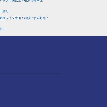
/
横浜市鶴見区
/
横浜市港南区
/
川島町
新宿ライン宇須
/
相鉄いずみ野線
/
中山