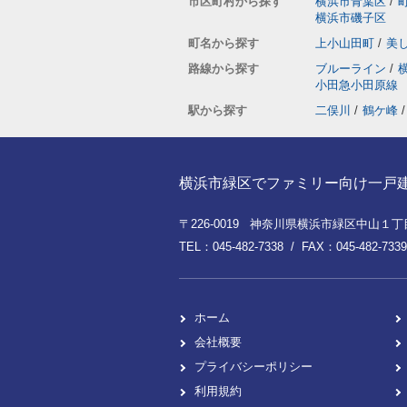
市区町村から探す
横浜市青葉区
/
横浜市磯子区
町名から探す
上小山田町
/
美
路線から探す
ブルーライン
/
小田急小田原線
駅から探す
二俣川
/
鶴ケ峰
/
横浜市緑区でファミリー向け一戸建てを
〒226-0019 神奈川県横浜市緑区中山１丁目8
TEL：045-482-7338 / FAX：045-482-7339
ホーム
会社概要
プライバシーポリシー
利用規約