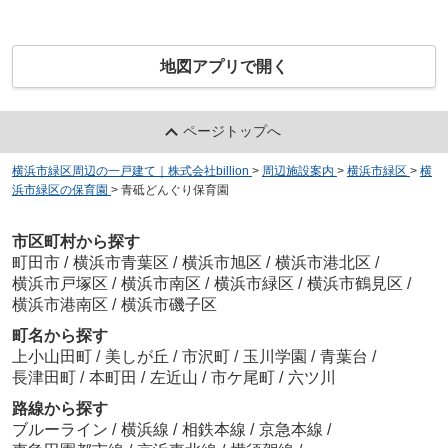
地図アプリで開く
ページトップへ
横浜市緑区周辺の一戸建て｜株式会社billion
>
周辺施設案内
>
横浜市緑区
>
横
浜市緑区の保育園
>
青砥どんぐり保育園
市区町村から探す
町田市
/
横浜市青葉区
/
横浜市旭区
/
横浜市港北区
/
横浜市戸塚区
/
横浜市南区
/
横浜市緑区
/
横浜市鶴見区
/
横浜市港南区
/
横浜市磯子区
町名から探す
上小山田町
/
美しが丘
/
市沢町
/
玉川学園
/
青葉台
/
長津田町
/
本町田
/
左近山
/
市ケ尾町
/
六ツ川
路線から探す
ブルーライン
/
横浜線
/
相鉄本線
/
京急本線
/