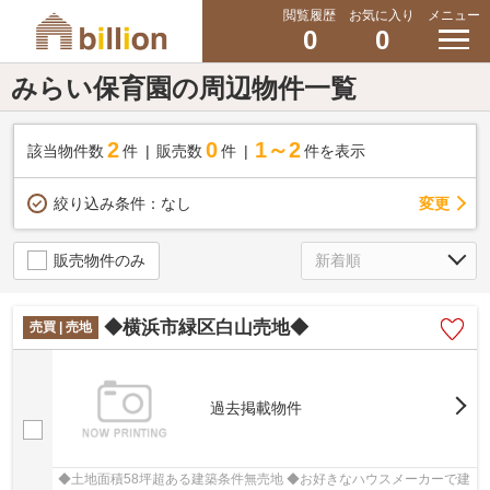
閲覧履歴
お気に入り
メニュー
0
0
みらい保育園の周辺物件一覧
2
0
1～2
該当物件数
件
販売数
件
件を表示
変更
絞り込み条件：
なし
販売物件のみ
◆横浜市緑区白山売地◆
売買 | 売地
過去掲載物件
◆土地面積58坪超ある建築条件無売地 ◆お好きなハウスメーカーで建