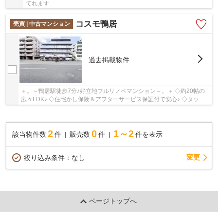
てれます
コスモ鴨居
売買 | 中古マンション
過去掲載物件
＋。～鴨居駅徒歩7分♪好立地フルリノベマンション～。＋ ◇約20帖の
広々LDK♪ ◇住宅かし保険＆アフターサービス保証付で安心♪ ◇タッチ
レス水栓と食洗器付キッチン♪
2
0
1～2
該当物件数
件
販売数
件
件を表示
変更
絞り込み条件：
なし
ページトップへ