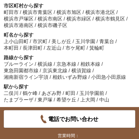
市区町村から探す
町田市
/
横浜市青葉区
/
横浜市旭区
/
横浜市港北区
/
横浜市戸塚区
/
横浜市南区
/
横浜市緑区
/
横浜市鶴見区
/
横浜市港南区
/
横浜市磯子区
町名から探す
上小山田町
/
市沢町
/
美しが丘
/
玉川学園
/
青葉台
/
本町田
/
長津田町
/
左近山
/
市ケ尾町
/
箕輪町
路線から探す
ブルーライン
/
横浜線
/
京急本線
/
相鉄本線
/
東急田園都市線
/
京浜東北線
/
横須賀線
/
湘南新宿ライン宇須
/
相鉄いずみ野線
/
小田急小田原線
駅から探す
二俣川
/
鶴ケ峰
/
あざみ野
/
町田
/
玉川学園前
/
たまプラーザ
/
東戸塚
/
希望ケ丘
/
上大岡
/
中山
電話でお問い合わせ
営業時間：