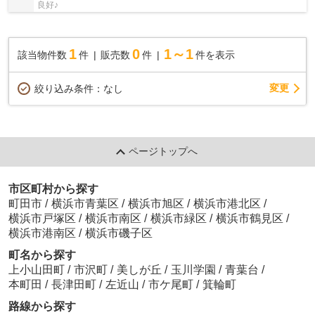
良好♪
1
0
1～1
該当物件数
件
販売数
件
件を表示
変更
絞り込み条件：
なし
ページトップへ
市区町村から探す
町田市
/
横浜市青葉区
/
横浜市旭区
/
横浜市港北区
/
横浜市戸塚区
/
横浜市南区
/
横浜市緑区
/
横浜市鶴見区
/
横浜市港南区
/
横浜市磯子区
町名から探す
上小山田町
/
市沢町
/
美しが丘
/
玉川学園
/
青葉台
/
本町田
/
長津田町
/
左近山
/
市ケ尾町
/
箕輪町
路線から探す