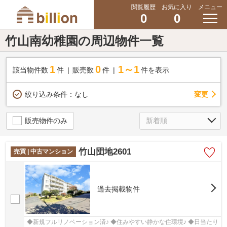
閲覧履歴
お気に入り
メニュー
0
0
竹山南幼稚園の周辺物件一覧
1
0
1～1
該当物件数
件
販売数
件
件を表示
変更
絞り込み条件：
なし
販売物件のみ
竹山団地2601
売買 | 中古マンション
過去掲載物件
◆新規フルリノベーション済♪ ◆住みやすい静かな住環境♪ ◆日当たり