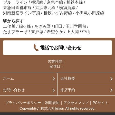
ブルーライン
/
横浜線
/
京急本線
/
相鉄本線
/
東急田園都市線
/
京浜東北線
/
横須賀線
/
湘南新宿ライン宇須
/
相鉄いずみ野線
/
小田急小田原線
駅から探す
二俣川
/
鶴ケ峰
/
あざみ野
/
町田
/
玉川学園前
/
たまプラーザ
/
東戸塚
/
希望ケ丘
/
上大岡
/
中山
電話でお問い合わせ
営業時間：
定休日：
ホーム
会社概要
お問い合わせ
来店予約
プライバシーポリシー
利用規約
アクセスマップ
PCサイト
Copyright(c) 株式会社billion All rights reserved.