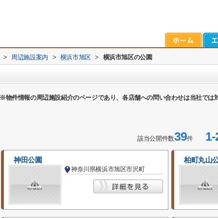
>
周辺施設案内
>
横浜市旭区
>
横浜市旭区の公園
※物件情報の周辺施設紹介のページであり、各店舗への問い合わせは当社では
39
1-
該当公開件数
件
神田公園
柏町丸山
神奈川県横浜市旭区市沢町