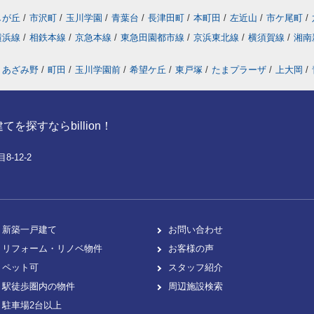
しが丘
/
市沢町
/
玉川学園
/
青葉台
/
長津田町
/
本町田
/
左近山
/
市ケ尾町
/
横浜線
/
相鉄本線
/
京急本線
/
東急田園都市線
/
京浜東北線
/
横須賀線
/
湘南
あざみ野
/
町田
/
玉川学園前
/
希望ケ丘
/
東戸塚
/
たまプラーザ
/
上大岡
/
探すならbillion！
-12-2
新築一戸建て
お問い合わせ
リフォーム・リノベ物件
お客様の声
ペット可
スタッフ紹介
駅徒歩圏内の物件
周辺施設検索
駐車場2台以上