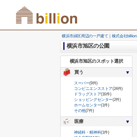
横浜市緑区周辺の一戸建て｜株式会社billion
横浜市旭区の公園
横浜市旭区のスポット選択
買う
スーパー
(9件)
コンビニエンスストア
(24件)
ドラッグストア
(16件)
ショッピングセンター
(2件)
ホームセンター
(1件)
その他
(7件)
医療
神経科・精神科
(1件)