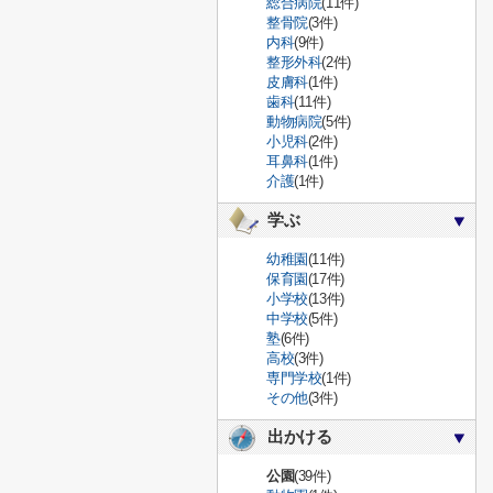
総合病院
(11件)
整骨院
(3件)
内科
(9件)
整形外科
(2件)
皮膚科
(1件)
歯科
(11件)
動物病院
(5件)
小児科
(2件)
耳鼻科
(1件)
介護
(1件)
学ぶ
幼稚園
(11件)
保育園
(17件)
小学校
(13件)
中学校
(5件)
塾
(6件)
高校
(3件)
専門学校
(1件)
その他
(3件)
出かける
公園
(39件)