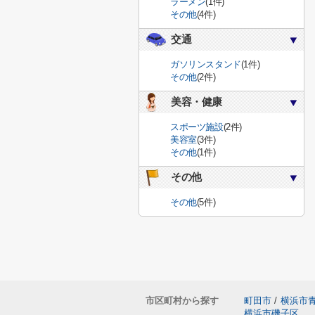
ラーメン
(1件)
その他
(4件)
交通
ガソリンスタンド
(1件)
その他
(2件)
美容・健康
スポーツ施設
(2件)
美容室
(3件)
その他
(1件)
その他
その他
(5件)
市区町村から探す
町田市
/
横浜市
横浜市磯子区