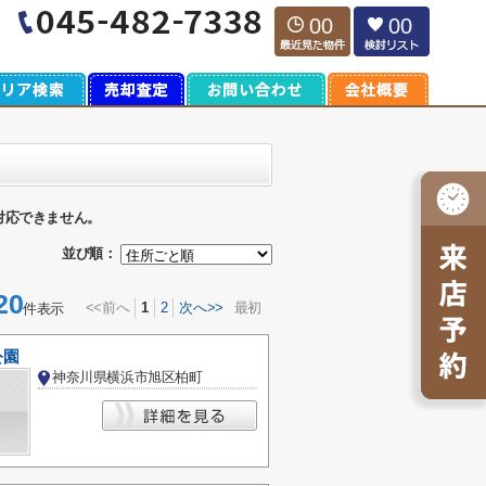
00
00
対応できません。
並び順：
20
<<前へ
1
2
次へ>>
最初
件表示
公園
神奈川県横浜市旭区柏町