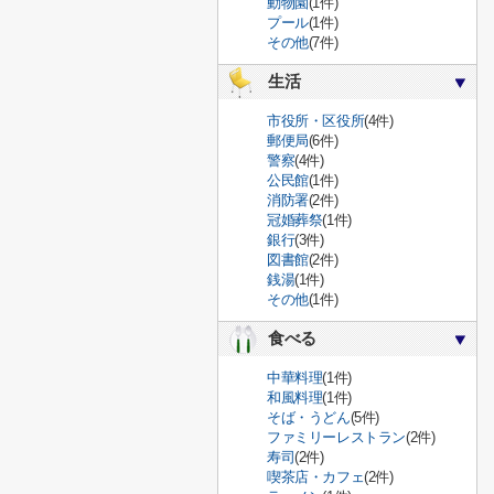
動物園
(1件)
プール
(1件)
その他
(7件)
生活
市役所・区役所
(4件)
郵便局
(6件)
警察
(4件)
公民館
(1件)
消防署
(2件)
冠婚葬祭
(1件)
銀行
(3件)
図書館
(2件)
銭湯
(1件)
その他
(1件)
食べる
中華料理
(1件)
和風料理
(1件)
そば・うどん
(5件)
ファミリーレストラン
(2件)
寿司
(2件)
喫茶店・カフェ
(2件)