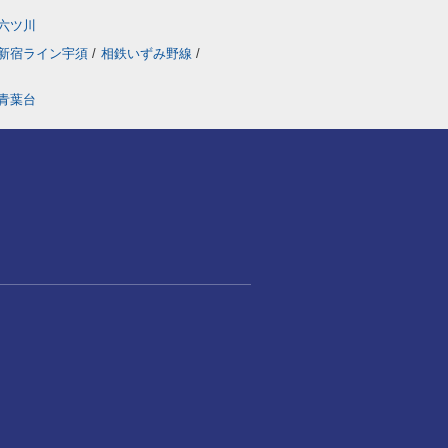
六ツ川
新宿ライン宇須
/
相鉄いずみ野線
/
青葉台