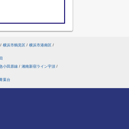
/
横浜市鶴見区
/
横浜市港南区
/
田
急小田原線
/
湘南新宿ライン宇須
/
青葉台