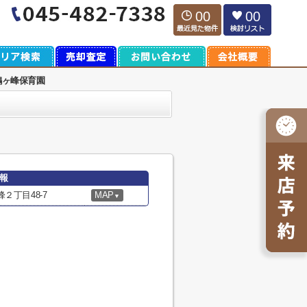
00
00
鶴ヶ峰保育園
報
２丁目48-7
MAP
▼