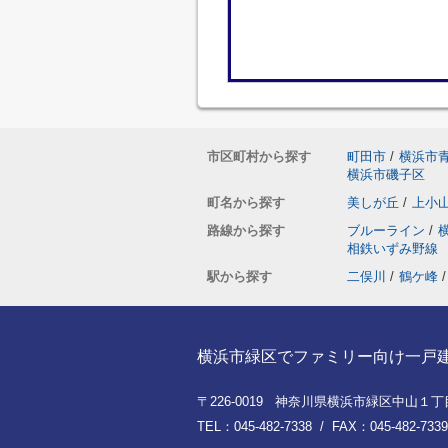
市区町村から探す
町田市
/
横浜市
横浜市磯子区
町名から探す
美しが丘
/
上小
路線から探す
ブルーライン
/
相鉄いずみ野線
駅から探す
二俣川
/
鶴ケ峰
/
横浜市緑区でファミリー向け一戸建てを
〒226-0019 神奈川県横浜市緑区中山１丁目8
TEL：045-482-7338 / FAX：045-482-7339