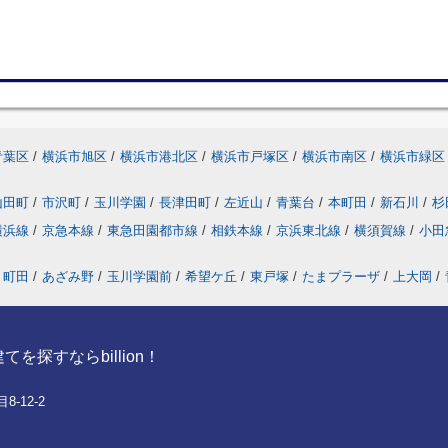
青葉区
/
横浜市旭区
/
横浜市港北区
/
横浜市戸塚区
/
横浜市南区
/
横浜市緑区
山田町
/
市沢町
/
玉川学園
/
長津田町
/
左近山
/
青葉台
/
本町田
/
新石川
/
杉
横浜線
/
京急本線
/
東急田園都市線
/
相鉄本線
/
京浜東北線
/
横須賀線
/
小田
町田
/
あざみ野
/
玉川学園前
/
希望ケ丘
/
東戸塚
/
たまプラーザ
/
上大岡
/
探すならbillion！
-12-2