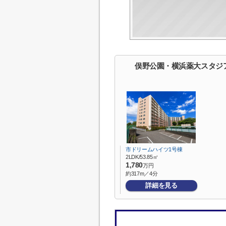
俣野公園・横浜薬大スタジア
市ドリームハイツ1号棟
2LDK/53.85㎡
1,780
万円
約317m／4分
詳細を見る