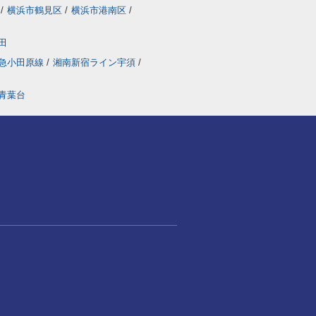
/
横浜市鶴見区
/
横浜市港南区
/
田
急小田原線
/
湘南新宿ライン宇須
/
青葉台