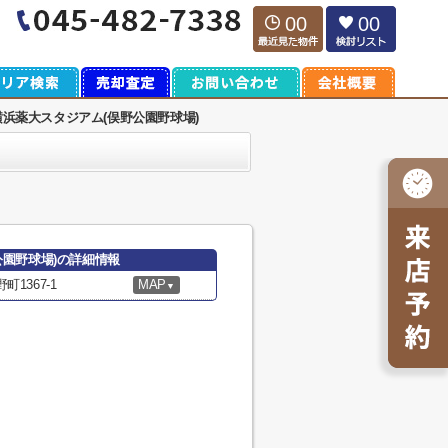
00
00
浜薬大スタジアム(俣野公園野球場)
公園野球場)の詳細情報
1367-1
MAP
▼