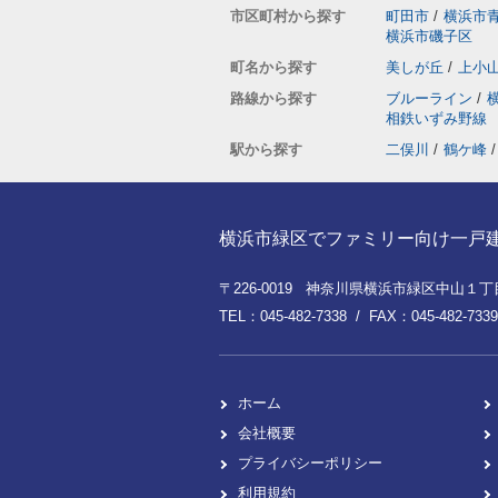
市区町村から探す
町田市
/
横浜市
横浜市磯子区
町名から探す
美しが丘
/
上小
路線から探す
ブルーライン
/
相鉄いずみ野線
駅から探す
二俣川
/
鶴ケ峰
/
横浜市緑区でファミリー向け一戸建てを
〒226-0019 神奈川県横浜市緑区中山１丁目8
TEL：045-482-7338 / FAX：045-482-7339
ホーム
会社概要
プライバシーポリシー
利用規約