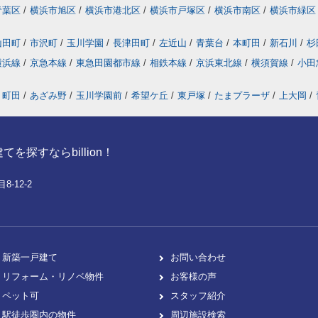
青葉区
/
横浜市旭区
/
横浜市港北区
/
横浜市戸塚区
/
横浜市南区
/
横浜市緑区
山田町
/
市沢町
/
玉川学園
/
長津田町
/
左近山
/
青葉台
/
本町田
/
新石川
/
杉
横浜線
/
京急本線
/
東急田園都市線
/
相鉄本線
/
京浜東北線
/
横須賀線
/
小田
町田
/
あざみ野
/
玉川学園前
/
希望ケ丘
/
東戸塚
/
たまプラーザ
/
上大岡
/
探すならbillion！
-12-2
新築一戸建て
お問い合わせ
リフォーム・リノベ物件
お客様の声
ペット可
スタッフ紹介
駅徒歩圏内の物件
周辺施設検索