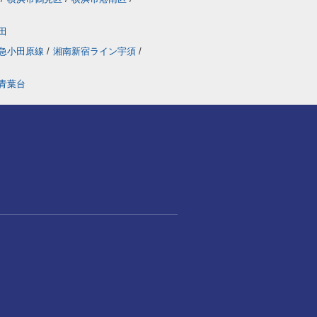
田
急小田原線
/
湘南新宿ライン宇須
/
青葉台