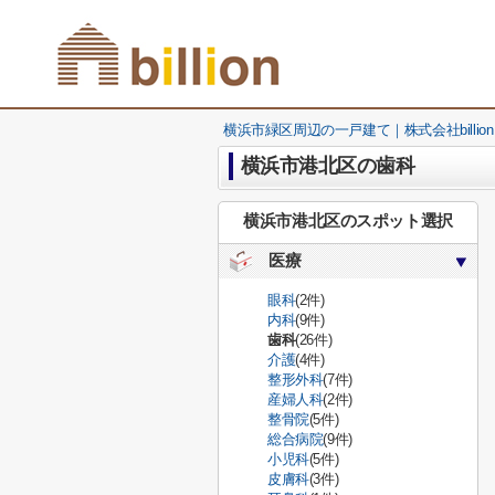
横浜市緑区周辺の一戸建て｜株式会社billion
横浜市港北区の歯科
横浜市港北区のスポット選択
医療
眼科
(2件)
内科
(9件)
歯科
(26件)
介護
(4件)
整形外科
(7件)
産婦人科
(2件)
整骨院
(5件)
総合病院
(9件)
小児科
(5件)
皮膚科
(3件)