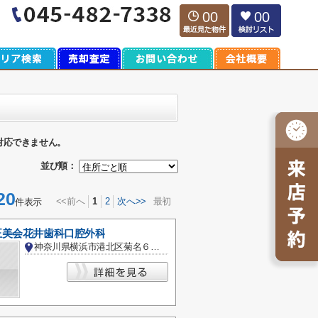
00
00
対応できません。
並び順：
20
<<前へ
1
2
次へ>>
最初
件表示
正美会花井歯科口腔外科
神奈川県横浜市港北区菊名６丁目