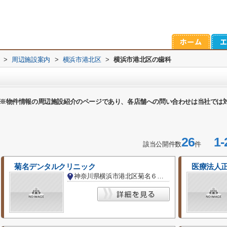
>
周辺施設案内
>
横浜市港北区
>
横浜市港北区の歯科
※物件情報の周辺施設紹介のページであり、各店舗への問い合わせは当社では
26
1-
該当公開件数
件
菊名デンタルクリニック
医療法人
神奈川県横浜市港北区菊名６丁目