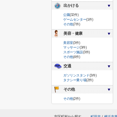
出かける
公園
(32件)
ゲームセンター
(1件)
その他
(7件)
美容・健康
美容室
(3件)
マッサージ
(3件)
スポーツ施設
(3件)
その他
(4件)
交通
ガソリンスタンド
(3件)
タクシー乗り場
(2件)
その他
その他
(2件)
市区町村から探す
町田市
/
横浜市