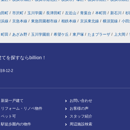
山田町
/
市沢町
/
玉川学園
/
長津田町
/
左近山
/
青葉台
/
本町田
/
新石川
/
杉
横浜線
/
京急本線
/
東急田園都市線
/
相鉄本線
/
京浜東北線
/
横須賀線
/
小田
町田
/
あざみ野
/
玉川学園前
/
希望ケ丘
/
東戸塚
/
たまプラーザ
/
上大岡
/
探すならbillion！
-12-2
新築一戸建て
お問い合わせ
リフォーム・リノベ物件
お客様の声
ペット可
スタッフ紹介
駅徒歩圏内の物件
周辺施設検索