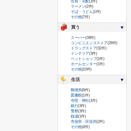
出前・宅配
(1件)
ラーメン
(2件)
そば・うどん
(1件)
その他
(7件)
買う
スーパー
(38件)
コンビニエンスストア
(29件)
ドラッグストア
(32件)
インテリア
(3件)
ペットショップ
(1件)
ホームセンター
(1件)
その他
(10件)
生活
郵便局
(9件)
図書館
(1件)
寺院・神社
(1件)
銀行
(3件)
警察
(3件)
銭湯
(1件)
市役所・区役所
(2件)
その他
(4件)