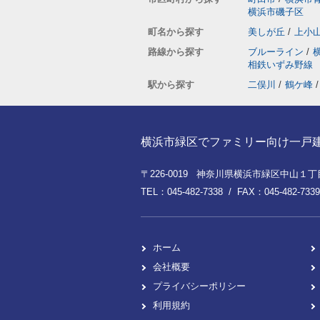
横浜市磯子区
町名から探す
美しが丘
/
上小
路線から探す
ブルーライン
/
相鉄いずみ野線
駅から探す
二俣川
/
鶴ケ峰
/
横浜市緑区でファミリー向け一戸建てを
〒226-0019 神奈川県横浜市緑区中山１丁目8
TEL：045-482-7338 / FAX：045-482-7339
ホーム
会社概要
プライバシーポリシー
利用規約