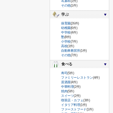
耳鼻科
(1件)
その他
(1件)
学ぶ
保育園
(26件)
幼稚園
(6件)
中学校
(4件)
塾
(8件)
小学校
(7件)
高校
(1件)
自動車教習所
(1件)
その他
(7件)
食べる
寿司
(5件)
ファミリーレストラン
(4件)
居酒屋
(4件)
中華料理
(2件)
焼肉
(5件)
スイーツ
(2件)
喫茶店・カフェ
(3件)
イタリア料理
(1件)
ファーストフード
(1件)