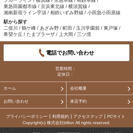
ブルーライン
/
横浜線
/
京急本線
/
相鉄本線
/
東急田園都市線
/
京浜東北線
/
横須賀線
/
湘南新宿ライン宇須
/
相鉄いずみ野線
/
小田急小田原線
駅から探す
二俣川
/
鶴ケ峰
/
あざみ野
/
町田
/
玉川学園前
/
東戸塚
/
希望ケ丘
/
たまプラーザ
/
上大岡
/
三ツ境
電話でお問い合わせ
営業時間：
定休日：
ホーム
会社概要
お問い合わせ
来店予約
プライバシーポリシー
利用規約
アクセスマップ
PCサイト
Copyright(c) 株式会社billion All rights reserved.