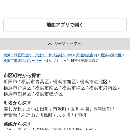
地図アプリで開く
ページトップへ
横浜市緑区周辺の一戸建て｜株式会社billion
>
周辺施設案内
>
横浜市港北区
>
横浜市港北区のスーパー
>
まいばすけっと 日吉七郵便局前店
市区町村から探す
町田市
/
横浜市青葉区
/
横浜市旭区
/
横浜市港北区
/
横浜市戸塚区
/
横浜市南区
/
横浜市緑区
/
横浜市港南区
/
横浜市鶴見区
/
横浜市磯子区
町名から探す
美しが丘
/
上小山田町
/
市沢町
/
玉川学園
/
長津田町
/
青葉台
/
左近山
/
川島町
/
六ツ川
/
戸塚町
路線から探す