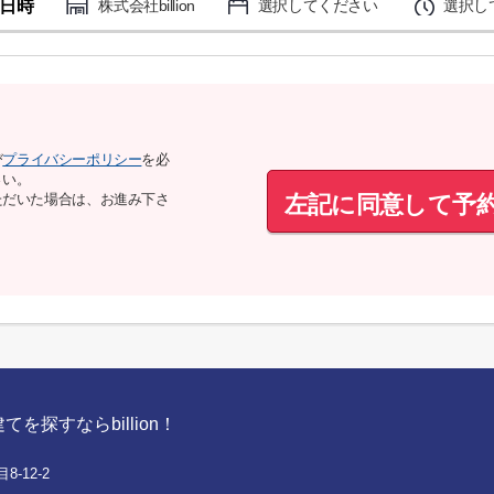
日時
株式会社billion
選択してください
選択し
び
プライバシーポリシー
を必
さい。
左記に同意して予
ただいた場合は、お進み下さ
探すならbillion！
-12-2