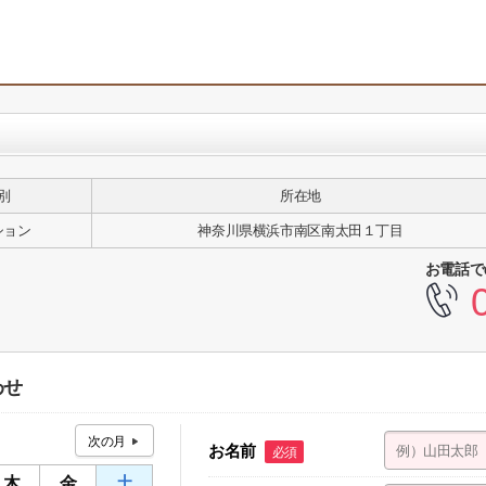
別
所在地
ション
神奈川県横浜市南区南太田１丁目
お電話で
わせ
お名前
必須
木
金
土