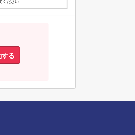
てください
約する