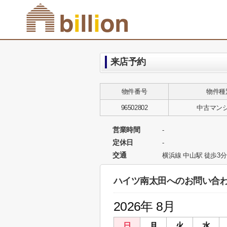
来店予約
物件番号
物件種
96502802
中古マン
営業時間
-
定休日
-
交通
横浜線 中山駅 徒歩3分
ハイツ南太田へのお問い合
2026年 8月
日
月
火
水