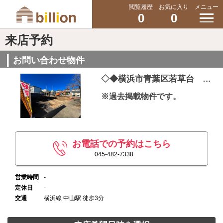
閲覧履歴
お気に入り
メニュー
0
0
来店予約
お問い合わせ物件
◇◆横浜市青葉区若草台 建築条件なし売地◆◇ 2区画
※過去掲載物件です。
お電話での予約はこちら
045-482-7338
営業時間
-
定休日
-
交通
横浜線 中山駅 徒歩3分