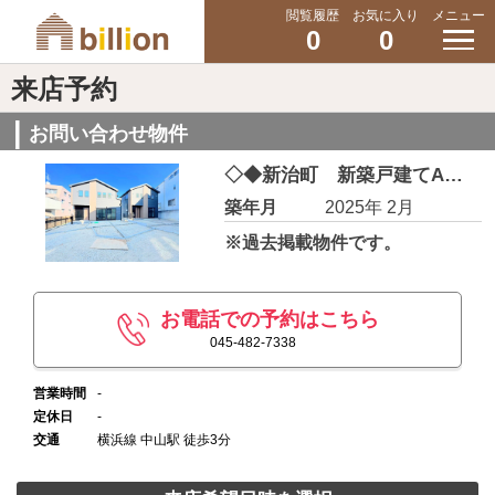
閲覧履歴
お気に入り
メニュー
0
0
来店予約
お問い合わせ物件
◇◆新治町 新築戸建てA棟◆◇
築年月
2025年 2月
※過去掲載物件です。
お電話での予約はこちら
045-482-7338
営業時間
-
定休日
-
交通
横浜線 中山駅 徒歩3分