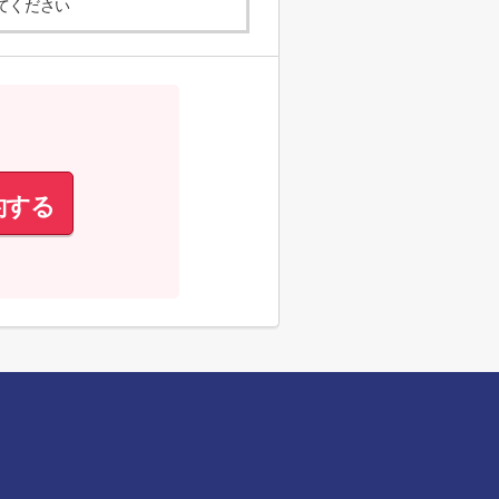
てください
約する