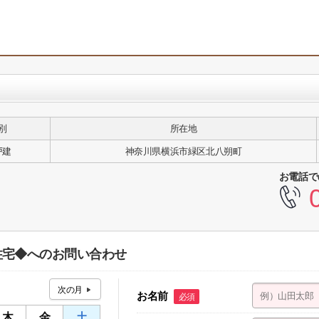
別
所在地
戸建
神奈川県横浜市緑区北八朔町
お電話で
住宅◆へのお問い合わせ
お名前
必須
木
金
土