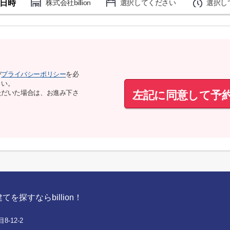
日時
株式会社billion
選択してください
選択し
び
プライバシーポリシー
を必
さい。
左記に同意して予
ただいた場合は、お進み下さ
探すならbillion！
-12-2