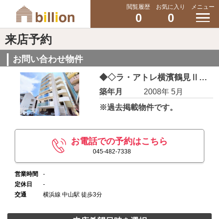
閲覧履歴
お気に入り
メニュー
0
0
来店予約
お問い合わせ物件
◆◇ラ・アトレ横濱鶴見Ⅱ◇◆
築年月
2008年 5月
※過去掲載物件です。
お電話での予約はこちら
045-482-7338
営業時間
-
定休日
-
交通
横浜線 中山駅 徒歩3分