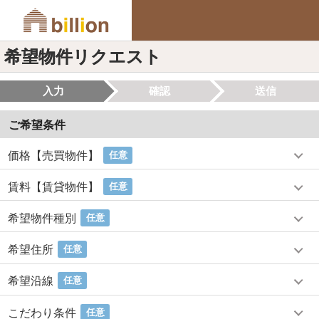
希望物件リクエスト
入力
確認
送信
ご希望条件
価格【売買物件】
任意
賃料【賃貸物件】
任意
希望物件種別
任意
希望住所
任意
希望沿線
任意
こだわり条件
任意