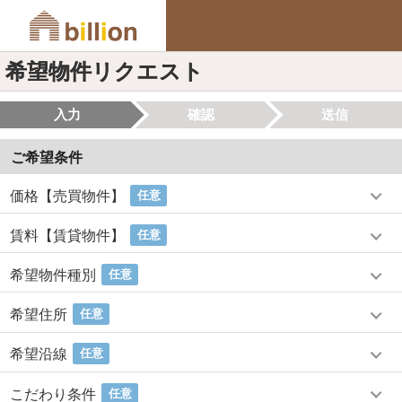
希望物件リクエスト
入力
確認
送信
ご希望条件
価格【売買物件】
任意
賃料【賃貸物件】
任意
希望物件種別
任意
希望住所
任意
希望沿線
任意
こだわり条件
任意