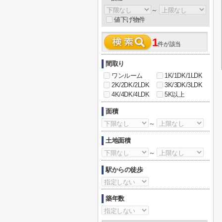
～
値下げ物件
1
件が該当
間取り
ワンルーム
1K/1DK/1LDK
2K/2DK/2LDK
3K/3DK/3LDK
4K/4DK/4LDK
5K以上
面積
～
土地面積
～
駅からの徒歩
築年数