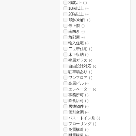
2階以上
(-)
10階以上
(-)
20階以上
(-)
1階の物件
(-)
最上階
(-)
南向き
(-)
角部屋
(-)
輸入住宅
(-)
二世帯住宅
(-)
床下収納
(-)
複層ガラス
(-)
自由設計対応
(-)
駐車場あり
(-)
ワンフロア
(-)
高層ビル
(-)
エレベーター
(-)
事務所可
(-)
飲食店可
(-)
居抜物件
(-)
個別空調
(-)
バス・トイレ別
(-)
フローリング
(-)
免震構造
(-)
耐震構造
(-)