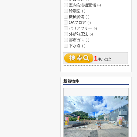
室内洗濯機置場
(-)
給湯室
(-)
機械警備
(-)
OAフロア
(-)
バリアフリー
(-)
外断熱工法
(-)
都市ガス
(-)
下水道
(-)
1
件が該当
新着物件