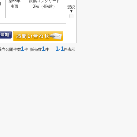
築55年
鉄筋コンクリート
口
南西
3階/（4階建）
選択
▼
1
1
1-1
該当公開件数
件 販売数
件
件表示