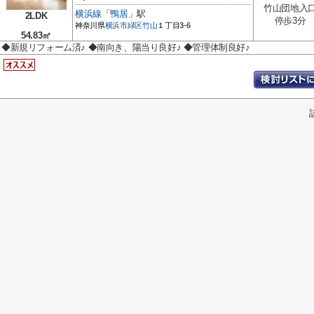
竹山団地入
横浜線
「
鴨居
」駅
2LDK
停歩3分
神奈川県
横浜市緑区
竹山
１丁目3-6
54.83㎡
◆新規リフォーム済♪ ◆南向き、陽当り良好♪ ◆管理体制良好♪