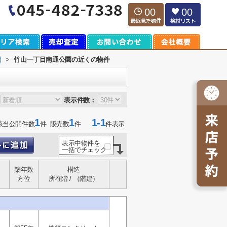
00
00
園
>
竹山一丁目南通公園の近くの物件
表示件数：
1
1
1-1
該当公開件数
件 販売数
件
件表示
表示中物件を
一括でチェック
築年数
構造
方位
所在階 / （階建）