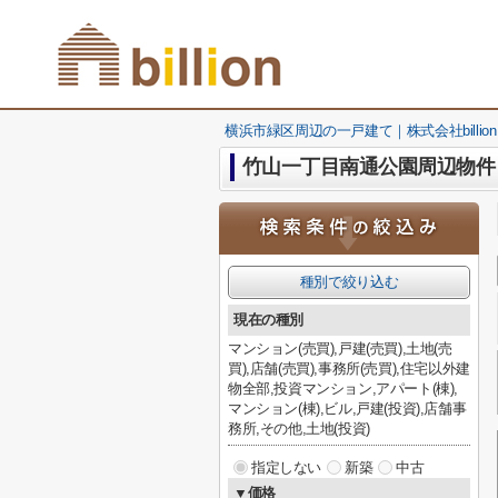
横浜市緑区周辺の一戸建て｜株式会社billion
竹山一丁目南通公園周辺物件
種別で絞り込む
現在の種別
マンション(売買),戸建(売買),土地(売
買),店舗(売買),事務所(売買),住宅以外建
物全部,投資マンション,アパート(棟),
マンション(棟),ビル,戸建(投資),店舗事
務所,その他,土地(投資)
指定しない
新築
中古
▼価格