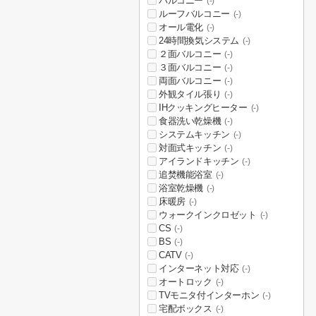
バルコニー
(-)
ルーフバルコニー
(-)
オール電化
(-)
24時間換気システム
(-)
２面バルコニー
(-)
３面バルコニー
(-)
両面バルコニー
(-)
外観タイル張り
(-)
IHクッキングヒーター
(-)
食器洗い乾燥機
(-)
システムキッチン
(-)
対面式キッチン
(-)
アイランドキッチン
(-)
追焚機能浴室
(-)
浴室乾燥機
(-)
床暖房
(-)
ウォークインクロゼット
(-)
CS
(-)
BS
(-)
CATV
(-)
インターネット対応
(-)
オートロック
(-)
TVモニタ付インターホン
(-)
宅配ボックス
(-)