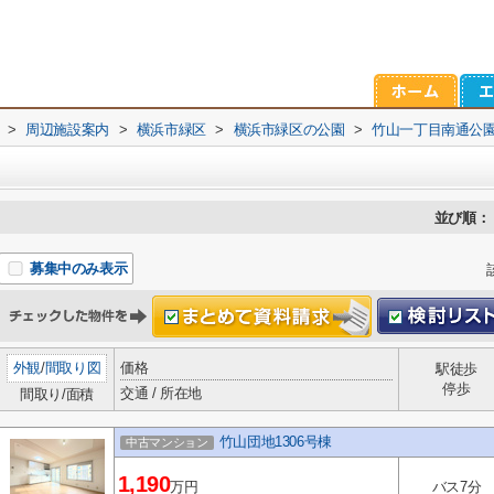
>
周辺施設案内
>
横浜市緑区
>
横浜市緑区の公園
>
竹山一丁目南通公
並び順：
募集中のみ表示
外観
/
間取り図
価格
駅徒歩
停歩
交通 / 所在地
間取り/面積
竹山団地1306号棟
中古マンション
1,190
万円
バス7分