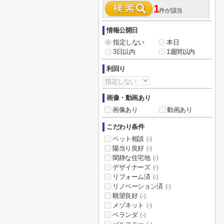
1
件が該当
情報公開日
指定しない
本日
3日以内
1週間以内
利回り
画像・動画あり
画像あり
動画あり
こだわり条件
ペット相談
(-)
陽当り良好
(-)
閑静な住宅地
(-)
デザイナーズ
(-)
リフォーム済
(-)
リノベーション済
(-)
眺望良好
(-)
メゾネット
(-)
ベランダ
(-)