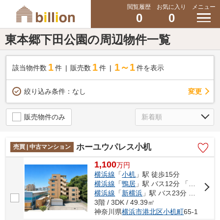
閲覧履歴
お気に入り
メニュー
0
0
東本郷下田公園の周辺物件一覧
1
1
1～1
該当物件数
件
販売数
件
件を表示
変更
絞り込み条件：
なし
販売物件のみ
ホーユウパレス小机
売買 | 中古マンション
1,100
万
円
横浜線
「
小机
」駅 徒歩15分
横浜線
「
鴨居
」駅 バス12分 「泉谷寺団地前」 停歩5分
横浜線
「
新横浜
」駅 バス23分 「住吉神社前（神奈川県）」 停歩1分
3階 / 3DK / 49.39㎡
神奈川県
横浜市港北区
小机町
65-1