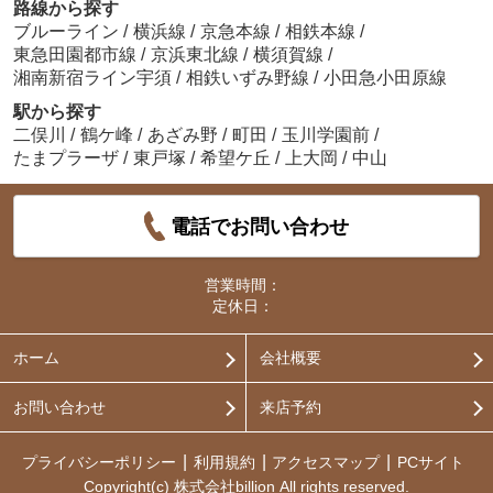
路線から探す
ブルーライン
/
横浜線
/
京急本線
/
相鉄本線
/
東急田園都市線
/
京浜東北線
/
横須賀線
/
湘南新宿ライン宇須
/
相鉄いずみ野線
/
小田急小田原線
駅から探す
二俣川
/
鶴ケ峰
/
あざみ野
/
町田
/
玉川学園前
/
たまプラーザ
/
東戸塚
/
希望ケ丘
/
上大岡
/
中山
電話でお問い合わせ
営業時間：
定休日：
ホーム
会社概要
お問い合わせ
来店予約
プライバシーポリシー
利用規約
アクセスマップ
PCサイト
Copyright(c) 株式会社billion All rights reserved.