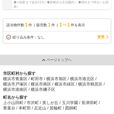
◆小机駅まで徒歩15分♪ ◆新横浜も生活圏内！ ◆南向きで明るいお部
屋♪
1
1
1～1
該当物件数
件
販売数
件
件を表示
変更
絞り込み条件：
なし
ページトップへ
市区町村から探す
横浜市青葉区
/
町田市
/
横浜市旭区
/
横浜市港北区
/
横浜市戸塚区
/
横浜市南区
/
横浜市緑区
/
横浜市鶴見区
/
横浜市港南区
/
横浜市磯子区
町名から探す
上小山田町
/
市沢町
/
美しが丘
/
玉川学園
/
長津田町
/
青葉台
/
本町田
/
左近山
/
箕輪町
/
図師町