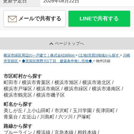
更新予定日
2026年08月22日
メールで共有する
LINEで共有する
ページトップへ
横浜市緑区周辺の一戸建て｜株式会社billion
>
(土地(売買))地域から探す
>
川崎
市宮前区
>
◆宮前区西野川1丁目 建築条件無し売地◆
>
物件詳細
市区町村から探す
町田市
/
横浜市青葉区
/
横浜市旭区
/
横浜市港北区
/
横浜市戸塚区
/
横浜市南区
/
横浜市緑区
/
横浜市港南区
/
横浜市鶴見区
/
横浜市磯子区
町名から探す
美しが丘
/
上小山田町
/
市沢町
/
玉川学園
/
長津田町
/
青葉台
/
左近山
/
川島町
/
六ツ川
/
戸塚町
路線から探す
ブルーライン
/
横浜線
/
京急本線
/
相鉄本線
/