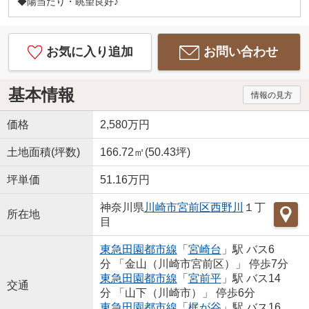
◆陽当たり・眺望良好♪
電話番号／045-482-7338
～ご来店でじっくり相談したい方～
■billionまでお越し下さい■
お気に入り追加
お問い合わせ
お車でカーナビご利用の方は 「横浜市緑区中山1-8-
12-2」とご入力ください。
店舗目の前に無料駐車場がございます。
基本情報
情報の見方
価格
2,580万円
土地面積(坪数)
166.72㎡(50.43坪)
坪単価
51.16万円
神奈川県
川崎市宮前区
西野川
１丁
所在地
目
東急田園都市線
「
宮崎台
」駅 バス6
分 「金山（川崎市宮前区）」 停歩7分
東急田園都市線
「
宮前平
」駅 バス14
交通
分 「山下（川崎市）」 停歩6分
東急田園都市線
「
梶が谷
」駅 バス16