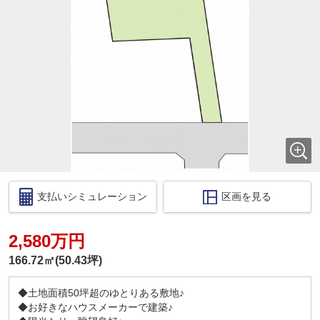
合わせたご紹介をします♪
～おおよその所要時間や内容は、下記をご参考くだ
さい～
〇ご希望条件のご相談（30分～）
〇資金計画のご相談（30分～）
〇現地／物件見学（60分～）
〇周辺環境のご紹介（60分～）
ご来場の際は、事前にご予約をお願いします♪
◆◇住宅ローン相談会のお知らせ◇◆
当社では、個別で住宅ローンの相談会を実施してお
ります。
支払いシミュレーション
区画を見る
実際に物件をご覧いただき現地にて月々のお支払い
を試算致します。
ご来場の方には、住宅ローンのメリット・デメリッ
2,580万円
ト・住宅ローンの仕組みについてもわかりやすくご
説明させていただきます。
166.72㎡(50.43坪)
初めての方でも分かりやすく物件探しができる環境
を整えておりますのでお気軽にご相談ください！！
◆土地面積50坪超のゆとりある敷地♪
◆お好きなハウスメーカーで建築♪
◇■ご予約・お問い合わせ先■◇