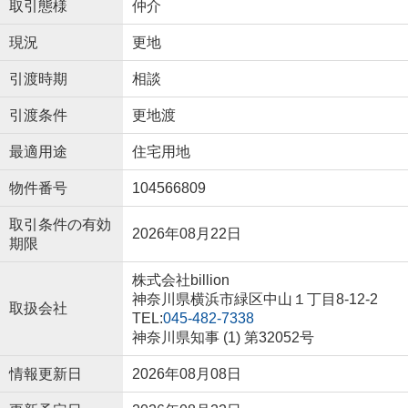
取引態様
仲介
現況
更地
引渡時期
相談
引渡条件
更地渡
最適用途
住宅用地
物件番号
104566809
取引条件の有効
2026年08月22日
期限
株式会社billion
神奈川県横浜市緑区中山１丁目8-12-2
取扱会社
TEL:
045-482-7338
神奈川県知事 (1) 第32052号
情報更新日
2026年08月08日