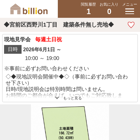
閲覧履歴
お気に入り
メニュー
1
0
◆宮前区西野川1丁目 建築条件無し売地◆
現地見学会
毎週土日祝
日時
2026年6月1日 ～
10:00 ～ 19:00
※事前に必ずお問い合わせください
◇◆現地説明会開催中◆◇（事前に必ずお問い合わ
せ下さい）
日時/現地説明会は特別時間は問いません。
お時間のご都合が合えば、いつでもご対応致しま
もっと見る
す。
お気軽にお申し付け下さい。
◇貴重なお時間の中で、ご希望の情報をご案内しま
す◇
お客様のご都合に合わせて、短時間のご案内も可♪
じっくりと沢山の物件情報のご案内も可♪ ご都合に