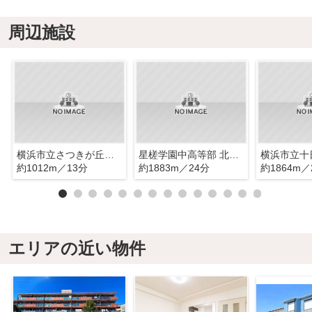
周辺施設
横浜市立さつきが丘小学校
星槎学園中高等部 北斗校
約1012m／13分
約1883m／24分
約1864m／
エリアの近い物件