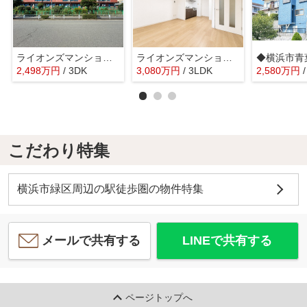
ライオンズマンション青葉台第3 十日市場約11分/オートロック完備
ライオンズマンションたまプラーザ第2
2,498
万
円
/ 3DK
3,080
万
円
/ 3LDK
2,580
万
円
こだわり特集
横浜市緑区周辺の駅徒歩圏の物件特集
メールで共有する
LINEで共有する
ページトップへ