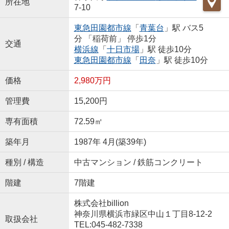
所在地
7-10
東急田園都市線
「
青葉台
」駅 バス5
分 「稲荷前」 停歩1分
交通
横浜線
「
十日市場
」駅 徒歩10分
東急田園都市線
「
田奈
」駅 徒歩10分
価格
2,980万円
管理費
15,200円
専有面積
72.59㎡
築年月
1987年 4月(築39年)
種別 / 構造
中古マンション / 鉄筋コンクリート
階建
7階建
株式会社billion
神奈川県横浜市緑区中山１丁目8-12-2
取扱会社
TEL:045-482-7338