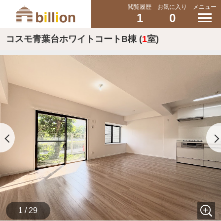
閲覧履歴
お気に入り
メニュー
1
0
コスモ青葉台ホワイトコートB棟 (
1
室)
1 / 29