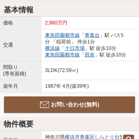
基本情報
価格
2,980万円
東急田園都市線
「
青葉台
」駅 バス5
分 「稲荷前」 停歩1分
交通
横浜線
「
十日市場
」駅 徒歩10分
東急田園都市線
「
田奈
」駅 徒歩10分
間取り
3LDK(72.59㎡)
(専有面積)
築年月
1987年 4月(築39年)
お問い合わせ(無料)
物件概要
神奈川県
横浜市青葉区
しらとり台
5