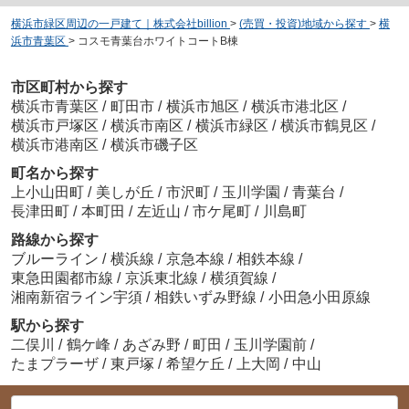
横浜市緑区周辺の一戸建て｜株式会社billion
>
(売買・投資)地域から探す
>
横
浜市青葉区
>
コスモ青葉台ホワイトコートB棟
市区町村から探す
横浜市青葉区
/
町田市
/
横浜市旭区
/
横浜市港北区
/
横浜市戸塚区
/
横浜市南区
/
横浜市緑区
/
横浜市鶴見区
/
横浜市港南区
/
横浜市磯子区
町名から探す
上小山田町
/
美しが丘
/
市沢町
/
玉川学園
/
青葉台
/
長津田町
/
本町田
/
左近山
/
市ケ尾町
/
川島町
路線から探す
ブルーライン
/
横浜線
/
京急本線
/
相鉄本線
/
東急田園都市線
/
京浜東北線
/
横須賀線
/
湘南新宿ライン宇須
/
相鉄いずみ野線
/
小田急小田原線
駅から探す
二俣川
/
鶴ケ峰
/
あざみ野
/
町田
/
玉川学園前
/
たまプラーザ
/
東戸塚
/
希望ケ丘
/
上大岡
/
中山