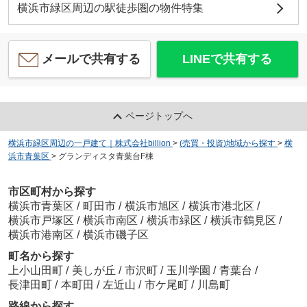
横浜市緑区周辺の駅徒歩圏の物件特集
メールで共有する
LINEで共有する
ページトップへ
横浜市緑区周辺の一戸建て｜株式会社billion
>
(売買・投資)地域から探す
>
横
浜市青葉区
>
グランディスタ青葉台F棟
市区町村から探す
横浜市青葉区
/
町田市
/
横浜市旭区
/
横浜市港北区
/
横浜市戸塚区
/
横浜市南区
/
横浜市緑区
/
横浜市鶴見区
/
横浜市港南区
/
横浜市磯子区
町名から探す
上小山田町
/
美しが丘
/
市沢町
/
玉川学園
/
青葉台
/
長津田町
/
本町田
/
左近山
/
市ケ尾町
/
川島町
路線から探す