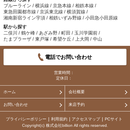
ブルーライン
/
横浜線
/
京急本線
/
相鉄本線
/
東急田園都市線
/
京浜東北線
/
横須賀線
/
湘南新宿ライン宇須
/
相鉄いずみ野線
/
小田急小田原線
駅から探す
二俣川
/
鶴ケ峰
/
あざみ野
/
町田
/
玉川学園前
/
たまプラーザ
/
東戸塚
/
希望ケ丘
/
上大岡
/
中山
電話でお問い合わせ
営業時間：
定休日：
ホーム
会社概要
お問い合わせ
来店予約
プライバシーポリシー
利用規約
アクセスマップ
PCサイト
Copyright(c) 株式会社billion All rights reserved.