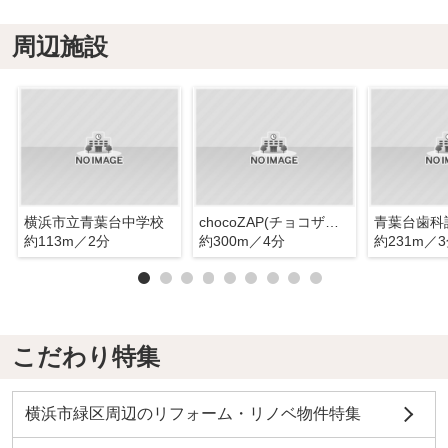
周辺施設
横浜市立青葉台中学校
chocoZAP(チョコザップ) 青葉台二丁目
青葉台歯科
約113m／2分
約300m／4分
約231m／
こだわり特集
横浜市緑区周辺のリフォーム・リノベ物件特集