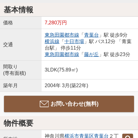
基本情報
価格
7,280万円
東急田園都市線
「
青葉台
」駅 徒歩9分
横浜線
「
十日市場
」駅 バス12分 「青葉
交通
台駅」 停歩11分
東急田園都市線
「
藤が丘
」駅 徒歩23分
間取り
3LDK(75.89㎡)
(専有面積)
築年月
2004年 3月(築22年)
お問い合わせ(無料)
物件概要
神奈川県
横浜市青葉区
青葉台
２丁