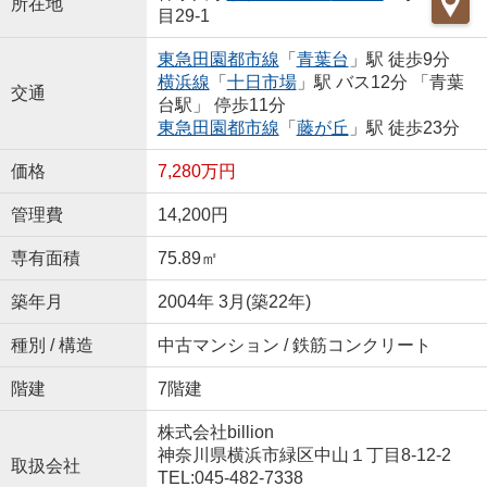
所在地
目29-1
東急田園都市線
「
青葉台
」駅 徒歩9分
横浜線
「
十日市場
」駅 バス12分 「青葉
交通
台駅」 停歩11分
東急田園都市線
「
藤が丘
」駅 徒歩23分
価格
7,280万円
管理費
14,200円
専有面積
75.89㎡
築年月
2004年 3月(築22年)
種別 / 構造
中古マンション / 鉄筋コンクリート
階建
7階建
株式会社billion
神奈川県横浜市緑区中山１丁目8-12-2
取扱会社
TEL:045-482-7338