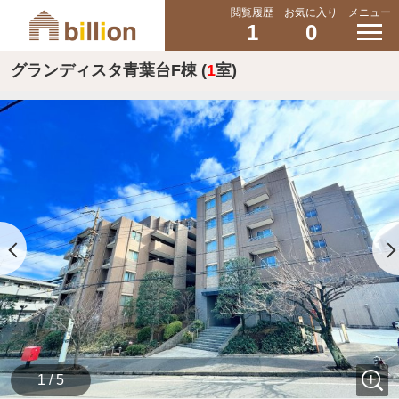
閲覧履歴
お気に入り
メニュー
1
0
グランディスタ青葉台F棟 (
1
室)
1 / 5