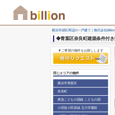
横浜市緑区周辺の一戸建て｜株式会社billion
◆青葉区奈良町建築条件付き
▼ご希望の物件をお探しします
同じエリアの物件
横浜市青葉区
奈良町
東急こどもの国線 こどもの国
小田急小田原線 玉川学園前