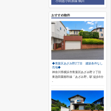
小田急小田原線 鶴川
おすすめ物件
◆青葉区あざみ野2丁目 建築条件なし
売地◆
神奈川県横浜市青葉区あざみ野２丁目
東急田園都市線「あざみ野」駅 徒歩6分
-