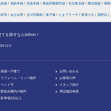
横浜線
/
相鉄本線
/
京急本線
/
東急田園都市線
/
京浜東北線
/
横須賀線
/
湘南
町田
/
あざみ野
/
玉川学園前
/
東戸塚
/
たまプラーザ
/
希望ケ丘
/
淵野辺
/
探すならbillion！
-12-2
新築一戸建て
お問い合わせ
リフォーム・リノベ物件
お客様の声
ペット可
スタッフ紹介
駅徒歩圏内の物件
周辺施設検索
駐車場2台以上