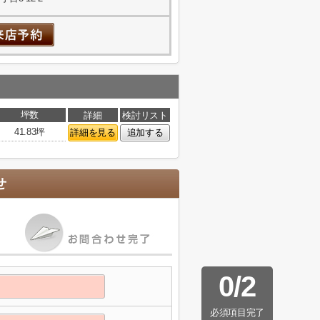
坪数
詳細
検討リスト
41.83坪
詳細を見る
追加する
せ
0
/
2
必須項目完了