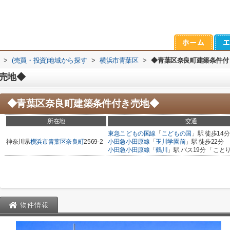
>
(売買・投資)地域から探す
>
横浜市青葉区
>
◆青葉区奈良町建築条件付
売地◆
◆青葉区奈良町建築条件付き売地◆
所在地
交通
東急こどもの国線
「
こどもの国
」駅 徒歩14分
神奈川県
横浜市青葉区
奈良町
2569-2
小田急小田原線
「
玉川学園前
」駅 徒歩22分
小田急小田原線
「
鶴川
」駅 バス19分 「こと
物件情報