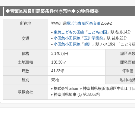
◆青葉区奈良町建築条件付き売地◆
の物件概要
所在地
神奈川県
横浜市青葉区
奈良町
2569-2
東急こどもの国線
「
こどもの国
」駅 徒歩14分
小田急小田原線
「
玉川学園前
」駅 徒歩22分
交通
小田急小田原線
「
鶴川
」駅 バス19分 「ことり
価格
3,140万円
総区画
土地面積
138.30㎡
開発面
坪数
41.83坪
坪単価
種別
売地
地目/地
株式会社billion
神奈川県横浜市緑区中山１丁目8-
取扱会社
神奈川県知事 (1) 第32052号