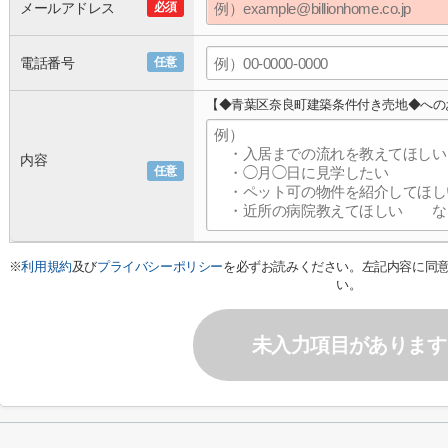
メールアドレス
必須
電話番号
任意
【◆青葉区奈良町建築条件付き売地◆への
内容
任意
※
利用規約
及び
プライバシーポリシー
を必ずお読みください。左記内容に同
い。
未入力項目があります