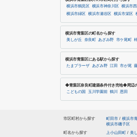
横浜市鶴見区
横浜市神奈川区
横浜市西
横浜市緑区
横浜市瀬谷区
横浜市栄区
横浜市青葉区の町名から探す
美しが丘
奈良町
あざみ野
市ケ尾町
横浜市青葉区にある駅から探す
たまプラーザ
あざみ野
江田
市が尾
◆青葉区奈良町建築条件付き売地◆周辺
こどもの国
玉川学園前
鶴川
恩田
市区町村から探す
町田市
/
横浜市
横浜市磯子区
町名から探す
上小山田町
/
美