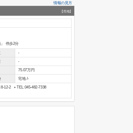
情報の見方
【売地】
橋」 停歩2分
数
-
積
-
75.07万円
勢
宅地 /-
12-2
TEL:045-482-7338