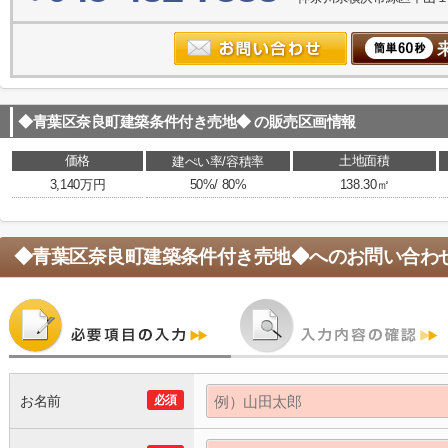
◆青葉区奈良町建築条件付き売地◆
の販売区画情報
価格
土地面積
建ぺい率/容積率
3,140万円
50%/ 80%
138.30㎡
◆青葉区奈良町建築条件付き売地◆
へのお問い合わ
お名前
必須