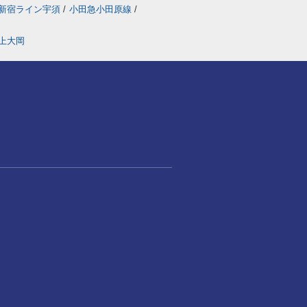
新宿ライン宇須
/
小田急小田原線
/
上大岡