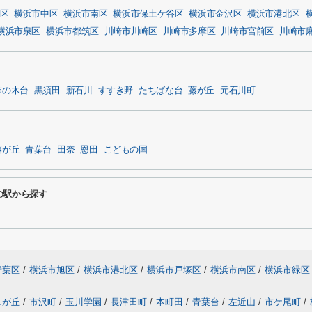
区
横浜市中区
横浜市南区
横浜市保土ケ谷区
横浜市金沢区
横浜市港北区
横浜市泉区
横浜市都筑区
川崎市川崎区
川崎市多摩区
川崎市宮前区
川崎市
柿の木台
黒須田
新石川
すすき野
たちばな台
藤が丘
元石川町
藤が丘
青葉台
田奈
恩田
こどもの国
の駅から探す
青葉区
/
横浜市旭区
/
横浜市港北区
/
横浜市戸塚区
/
横浜市南区
/
横浜市緑区
しが丘
/
市沢町
/
玉川学園
/
長津田町
/
本町田
/
青葉台
/
左近山
/
市ケ尾町
/