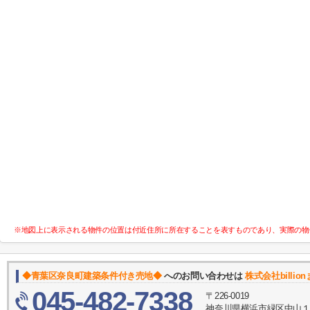
※地図上に表示される物件の位置は付近住所に所在することを表すものであり、実際の物
◆青葉区奈良町建築条件付き売地◆
へのお問い合わせは
株式会社billio
045-482-7338
〒226-0019
神奈川県横浜市緑区中山１丁目