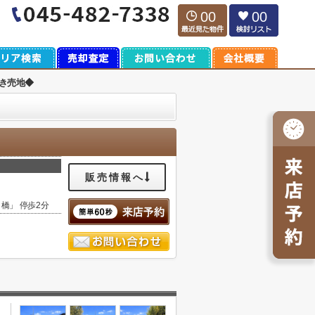
00
00
き売地◆
販売情報へ
り橋」 停歩2分