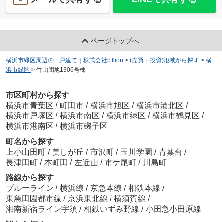
ページトップへ
横浜市緑区周辺の一戸建て｜株式会社billion
>
(売買・投資)地域から探す
>
横
浜市緑区
>
竹山団地1306号棟
市区町村から探す
横浜市青葉区
/
町田市
/
横浜市旭区
/
横浜市港北区
/
横浜市戸塚区
/
横浜市南区
/
横浜市緑区
/
横浜市鶴見区
/
横浜市港南区
/
横浜市磯子区
町名から探す
上小山田町
/
美しが丘
/
市沢町
/
玉川学園
/
青葉台
/
長津田町
/
本町田
/
左近山
/
市ケ尾町
/
川島町
路線から探す
ブルーライン
/
横浜線
/
京急本線
/
相鉄本線
/
東急田園都市線
/
京浜東北線
/
横須賀線
/
湘南新宿ライン宇須
/
相鉄いずみ野線
/
小田急小田原線