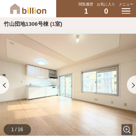
閲覧履歴
お気に入り
メニュー
1
0
竹山団地1306号棟 (
1
室)
1 / 16