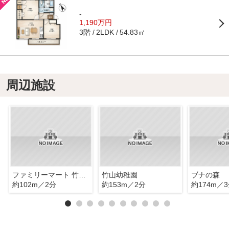
-
1,190万円
3階
54.83㎡
2LDK
周辺施設
ファミリーマート 竹山団地店
竹山幼稚園
ブナの森
約102m／2分
約153m／2分
約174m／