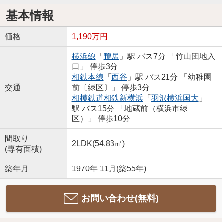
基本情報
価格
1,190万円
横浜線
「
鴨居
」駅 バス7分 「竹山団地入
口」 停歩3分
相鉄本線
「
西谷
」駅 バス21分 「幼稚園
交通
前〔緑区〕」 停歩3分
相模鉄道相鉄新横浜
「
羽沢横浜国大
」
駅 バス15分 「地蔵前（横浜市緑
区）」 停歩10分
間取り
2LDK(54.83㎡)
(専有面積)
築年月
1970年 11月(築55年)
お問い合わせ(無料)