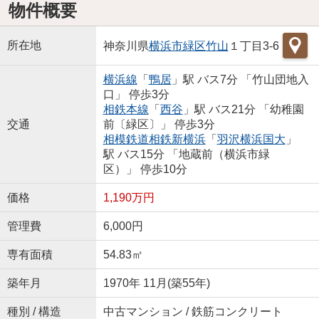
物件概要
所在地
神奈川県
横浜市緑区
竹山
１丁目3-6
横浜線
「
鴨居
」駅 バス7分 「竹山団地入
口」 停歩3分
相鉄本線
「
西谷
」駅 バス21分 「幼稚園
交通
前〔緑区〕」 停歩3分
相模鉄道相鉄新横浜
「
羽沢横浜国大
」
駅 バス15分 「地蔵前（横浜市緑
区）」 停歩10分
価格
1,190万円
管理費
6,000円
専有面積
54.83㎡
築年月
1970年 11月(築55年)
種別 / 構造
中古マンション / 鉄筋コンクリート