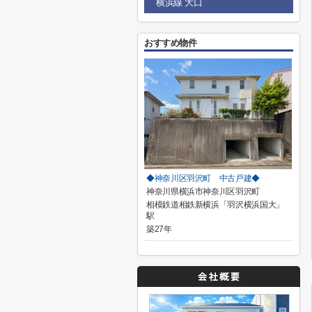
横浜線 大口
おすすめ物件
◆神奈川区羽沢町 中古戸建◆
神奈川県横浜市神奈川区羽沢町
相模鉄道相鉄新横浜「羽沢横浜国大」
駅
築27年