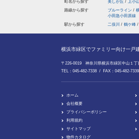
町名から探す
美しが丘
/
上小
路線から探す
ブルーライン
/
小田急小田原線
駅から探す
二俣川
/
鶴ケ峰
/
横浜市緑区でファミリー向け一戸建てを
〒226-0019 神奈川県横浜市緑区中山１丁目8
TEL：045-482-7338 / FAX：045-482-7339
ホーム
会社概要
プライバシーポリシー
利用規約
サイトマップ
物件カタログ