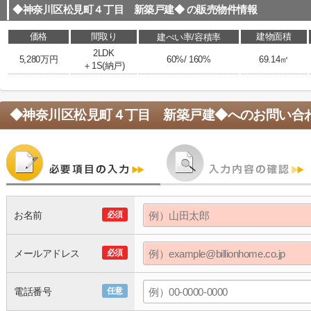
◆神奈川区松見町４丁目 新築戸建◆
の販売物件情報
価格
間取り
建物面積
建ぺい率/容積率
2LDK
5,280万円
60%/ 160%
69.14㎡
＋1S(納戸)
◆神奈川区松見町４丁目 新築戸建◆
へのお問い合
お名前
必須
メールアドレス
必須
電話番号
任意