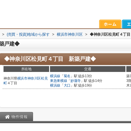
>
(売買・投資)地域から探す
>
横浜市神奈川区
>
◆神奈川区松見町４丁目
築戸建◆
◆神奈川区松見町４丁目 新築戸建◆
所在地
交通
横浜線
「
菊名
」駅 徒歩13分
築
神奈川県
横浜市神奈川区
松見
東急東横線
「
妙蓮寺
」駅 徒歩14分
3
町
４丁目
横浜線
「
大口
」駅 徒歩19分
木
物件情報