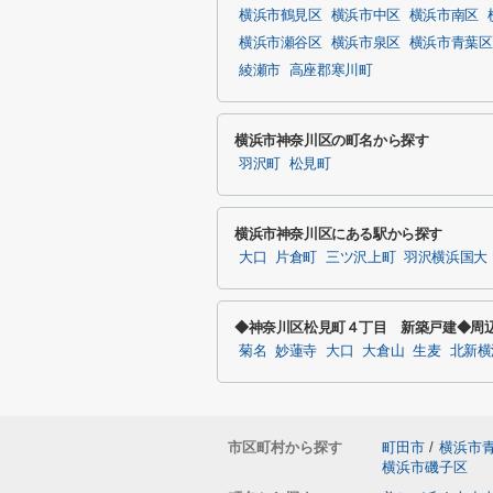
横浜市鶴見区
横浜市中区
横浜市南区
横浜市瀬谷区
横浜市泉区
横浜市青葉区
綾瀬市
高座郡寒川町
横浜市神奈川区の町名から探す
羽沢町
松見町
横浜市神奈川区にある駅から探す
大口
片倉町
三ツ沢上町
羽沢横浜国大
◆神奈川区松見町４丁目 新築戸建◆周
菊名
妙蓮寺
大口
大倉山
生麦
北新横
市区町村から探す
町田市
/
横浜市
横浜市磯子区