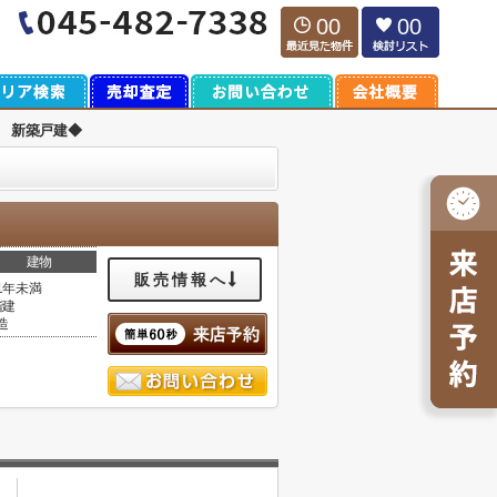
00
00
 新築戸建◆
建物
販売情報へ
1年未満
階建
造