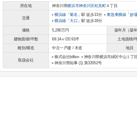
所在地
神奈川県
横浜市神奈川区
松見町
４丁目
横浜線
「
菊名
」駅 徒歩13分
東急東横線
「
妙
交通
横浜線
「
大口
」駅 徒歩19分
価格
5,280万円
築年月（築
建物面積/坪数
69.14㎡/20.91坪
土地面積/
種別/構造
中古一戸建 / 木造
地目
株式会社billion
神奈川県横浜市緑区中山１丁目8-
取扱会社
神奈川県知事 (1) 第32052号