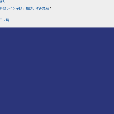
塚町
新宿ライン宇須
/
相鉄いずみ野線
/
三ツ境