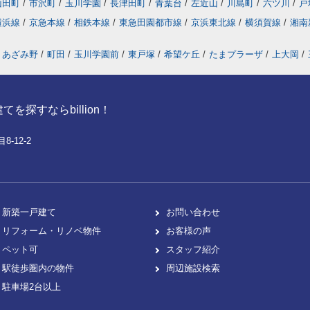
山田町
/
市沢町
/
玉川学園
/
長津田町
/
青葉台
/
左近山
/
川島町
/
六ツ川
/
戸
横浜線
/
京急本線
/
相鉄本線
/
東急田園都市線
/
京浜東北線
/
横須賀線
/
湘南
あざみ野
/
町田
/
玉川学園前
/
東戸塚
/
希望ケ丘
/
たまプラーザ
/
上大岡
/
探すならbillion！
-12-2
新築一戸建て
お問い合わせ
リフォーム・リノベ物件
お客様の声
ペット可
スタッフ紹介
駅徒歩圏内の物件
周辺施設検索
駐車場2台以上